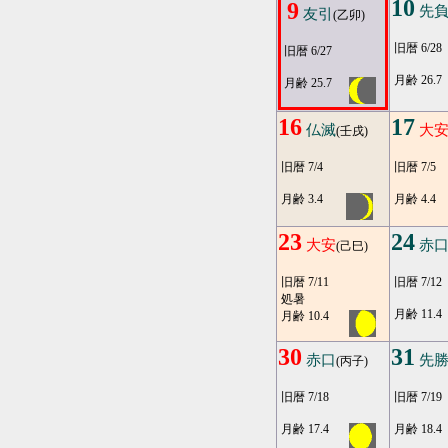
10
9
先
友引
(乙卯)
旧暦 6/28
旧暦 6/27
月齢 26.7
月齢 25.7
16
17
仏滅
大
(壬戌)
旧暦 7/4
旧暦 7/5
月齢 3.4
月齢 4.4
23
24
大安
赤
(己巳)
旧暦 7/11
旧暦 7/12
処暑
月齢 11.4
月齢 10.4
30
31
赤口
先
(丙子)
旧暦 7/18
旧暦 7/19
月齢 17.4
月齢 18.4