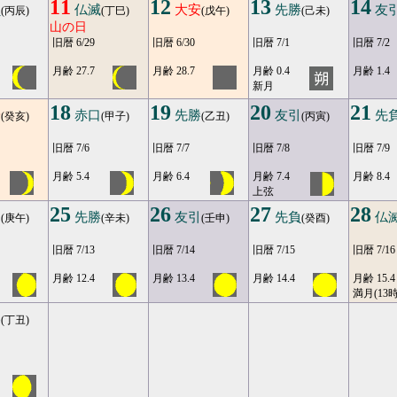
11
12
13
14
負
仏滅
大安
先勝
友
(丙辰)
(丁巳)
(戊午)
(己未)
山の日
旧暦 6/29
旧暦 6/30
旧暦 7/1
旧暦 7/2
月齢 27.7
月齢 28.7
月齢 0.4
月齢 1.4
新月
18
19
20
21
安
赤口
先勝
友引
先
(癸亥)
(甲子)
(乙丑)
(丙寅)
旧暦 7/6
旧暦 7/7
旧暦 7/8
旧暦 7/9
月齢 5.4
月齢 6.4
月齢 7.4
月齢 8.4
上弦
25
26
27
28
口
先勝
友引
先負
仏
(庚午)
(辛未)
(壬申)
(癸酉)
旧暦 7/13
旧暦 7/14
旧暦 7/15
旧暦 7/16
月齢 12.4
月齢 13.4
月齢 14.4
月齢 15.4
満月(13時
勝
(丁丑)