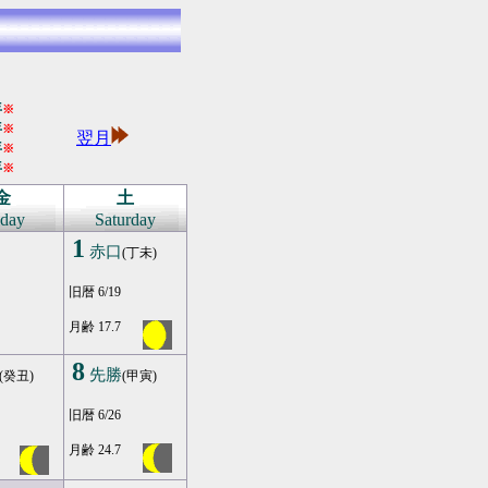
年
※
年
※
翌月
年
※
年
※
金
土
iday
Saturday
1
赤口
(丁未)
旧暦 6/19
月齢 17.7
8
先勝
(癸丑)
(甲寅)
旧暦 6/26
月齢 24.7