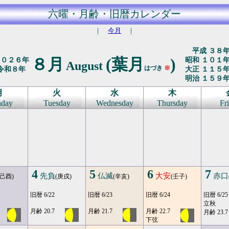
六曜・月齢・旧暦カレンダー
｜
今月
｜
平成 ３８
８月
(葉月
)
２０２６年
昭和 １０１
August
はづき
※
令和８年
大正 １１５
明治 １５９
月
火
水
木
day
Tuesday
Wednesday
Thursday
Fr
4
5
6
7
先負
仏滅
大安
赤口
(己酉)
(庚戌)
(辛亥)
(壬子)
旧暦 6/22
旧暦 6/23
旧暦 6/24
旧暦 6/25
立秋
月齢 20.7
月齢 21.7
月齢 22.7
月齢 23.7
下弦