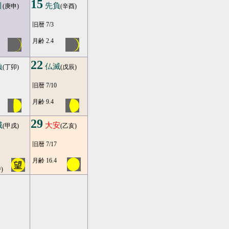
15
引
先負
(庚申)
(辛酉)
旧暦 7/3
月齢 2.4
22
負
仏滅
(丁卯)
(戊辰)
旧暦 7/10
月齢 9.4
29
滅
大安
(甲戌)
(乙亥)
旧暦 7/17
月齢 16.4
)