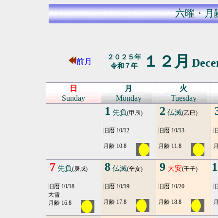
六曜・月
１２月
２０２５年
Dec
前月
令和７年
日
月
火
Sunday
Monday
Tuesday
1
2
先負
仏滅
(甲辰)
(乙巳)
旧暦 10/12
旧暦 10/13
旧
月齢 10.8
月齢 11.8
月
7
8
9
1
先負
仏滅
大安
(庚戌)
(辛亥)
(壬子)
旧暦 10/18
旧暦 10/19
旧暦 10/20
旧
大雪
月齢 17.8
月齢 18.8
月
月齢 16.8