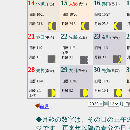
14
15
16
1
仏滅
大安
赤口
(丁巳)
(戊午)
(己未)
旧暦 10/25
旧暦 10/26
旧暦 10/27
旧
月齢 23.8
月齢 24.8
月齢 25.8
月
21
22
23
2
赤口
先勝
友引
(甲子)
(乙丑)
(丙寅)
旧暦 11/2
旧暦 11/3
旧暦 11/4
旧
冬至
月齢 1.1
月齢 3.1
月
月齢 2.1
28
29
30
3
先勝
友引
先負
(辛未)
(壬申)
(癸酉)
旧暦 11/9
旧暦 11/10
旧暦 11/11
旧
月齢 8.1
月齢 9.1
月齢 10.1
月
上弦
年
月
前月
◆月齢の数字は、その日の正午
ジです。再来年以降の春分の日