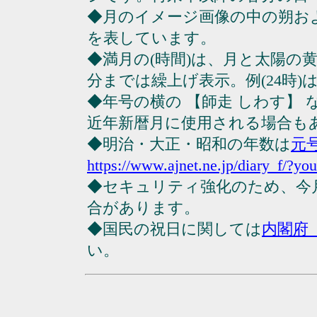
◆月のイメージ画像の中の朔お
を表しています。
◆満月の(時間)は、月と太陽の黄
分までは繰上げ表示。例(24時)は23
◆年号の横の 【師走 しわす】
近年新暦月に使用される場合も
◆明治・大正・昭和の年数は
元
https://www.ajnet.ne.jp/diary_f/?yo
◆セキュリティ強化のため、今
合があります。
◆国民の祝日に関しては
内閣府
い。