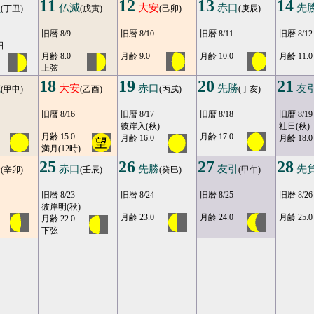
11
12
13
14
負
仏滅
大安
赤口
先
(丁丑)
(戊寅)
(己卯)
(庚辰)
旧暦 8/9
旧暦 8/10
旧暦 8/11
旧暦 8/12
日
月齢 8.0
月齢 9.0
月齢 10.0
月齢 11.0
上弦
18
19
20
21
滅
大安
赤口
先勝
友
(甲申)
(乙酉)
(丙戌)
(丁亥)
旧暦 8/16
旧暦 8/17
旧暦 8/18
旧暦 8/19
彼岸入(秋)
社日(秋)
月齢 15.0
月齢 17.0
月齢 16.0
月齢 18.0
満月(12時)
25
26
27
28
安
赤口
先勝
友引
先
(辛卯)
(壬辰)
(癸巳)
(甲午)
旧暦 8/23
旧暦 8/24
旧暦 8/25
旧暦 8/26
彼岸明(秋)
月齢 23.0
月齢 24.0
月齢 25.0
月齢 22.0
下弦