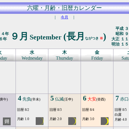
六曜・月齢・旧暦カレンダー
｜
今月
｜
平成 ３
９月
(長月
)
２４年
昭和 ９
September
ながつき
※
６年
大正 １１
明治 １５
火
水
木
金
sday
Wednesday
Thursday
Friday
Sat
4
5
6
7
先負
仏滅
大安
赤口
(庚午)
(辛未)
(壬申)
(癸酉)
旧暦 8/2
旧暦 8/3
旧暦 8/4
旧暦 8/5
白露
月齢 1.0
月齢 2.0
月齢 3.0
月齢 4.0