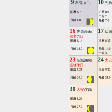
9
10
友引
先
(丙子)
旧暦 8/7
旧暦 8/8
二百二十
月齢 6.0
月齢 7.0
16
17
先負
仏
(癸未)
敬老の日
旧暦 8/14
旧暦 8/15
月齢 13.0
月齢 14.0
十五夜
23
24
仏滅
大
(庚寅)
振替休日
旧暦 8/21
旧暦 8/22
月齢 20.0
月齢 21.0
30
大安
(丁酉)
旧暦 8/28
月齢 27.0