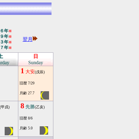
６年
※
９年
※
翌月
３年
※
７年
※
土
日
urday
Sunday
1
大安
(戊辰)
旧暦 7/29
月齢 27.7
8
先勝
(甲戌)
(乙亥)
旧暦 8/6
月齢 5.0