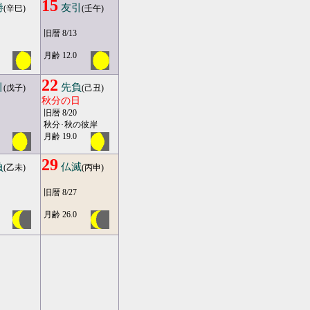
15
勝
友引
(辛巳)
(壬午)
旧暦 8/13
月齢 12.0
22
引
先負
(戊子)
(己丑)
秋分の日
旧暦 8/20
秋分･秋の彼岸
月齢 19.0
29
負
仏滅
(乙未)
(丙申)
旧暦 8/27
月齢 26.0