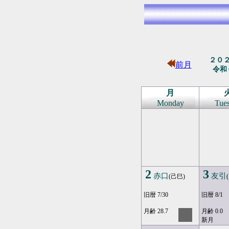
２０
前月
令和
月
Monday
Tue
2
3
赤口
友引
(己巳)
旧暦 7/30
旧暦 8/1
月齢 28.7
月齢 0.0
新月