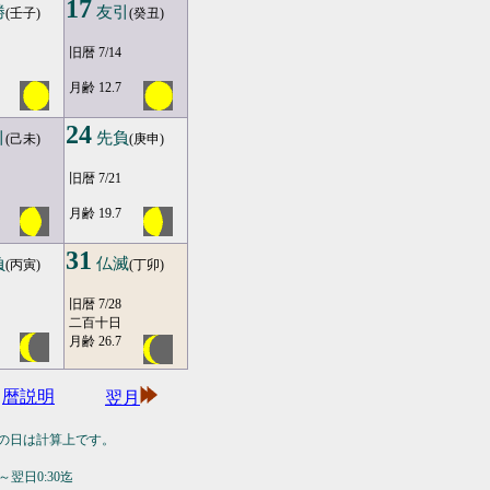
17
勝
友引
(壬子)
(癸丑)
旧暦 7/14
月齢 12.7
24
引
先負
(己未)
(庚申)
旧暦 7/21
月齢 19.7
31
負
仏滅
(丙寅)
(丁卯)
旧暦 7/28
二百十日
月齢 26.7
暦説明
翌月
の日は計算上です。
翌日0:30迄