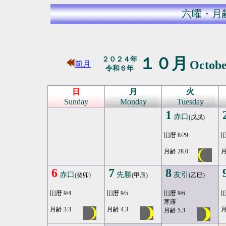
六曜・月
１０月
２０２４年
Octob
前月
令和６年
日
月
火
Sunday
Monday
Tuesday
1
赤口
(戊戌)
旧暦 8/29
旧
月齢 28.0
月
6
7
8
赤口
先勝
友引
(癸卯)
(甲辰)
(乙巳)
旧暦 9/4
旧暦 9/5
旧暦 9/6
旧
寒露
月齢 3.3
月齢 4.3
月
月齢 5.3