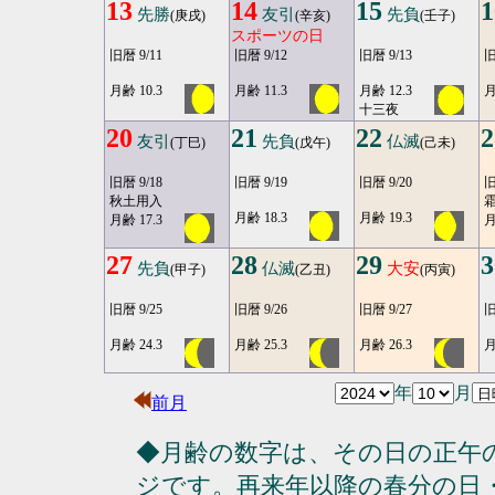
13
14
15
1
先勝
友引
先負
(庚戌)
(辛亥)
(壬子)
スポーツの日
旧暦 9/11
旧暦 9/12
旧暦 9/13
旧
月齢 10.3
月齢 11.3
月齢 12.3
月
十三夜
20
21
22
2
友引
先負
仏滅
(丁巳)
(戊午)
(己未)
旧暦 9/18
旧暦 9/19
旧暦 9/20
旧
秋土用入
月齢 18.3
月齢 19.3
月齢 17.3
月
27
28
29
3
先負
仏滅
大安
(甲子)
(乙丑)
(丙寅)
旧暦 9/25
旧暦 9/26
旧暦 9/27
旧
月齢 24.3
月齢 25.3
月齢 26.3
月
年
月
前月
◆月齢の数字は、その日の正午
ジです。再来年以降の春分の日