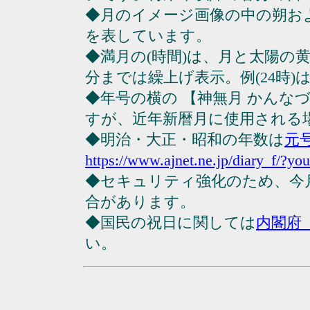
◆月のイメージ画像の中の朔お
を表しています。
◆満月の(時間)は、月と太陽の黄
分までは繰上げ表示。例(24時)は23
◆年号の横の 【神無月 かんな
すが、近年新暦月に使用される
◆明治・大正・昭和の年数は
元
https://www.ajnet.ne.jp/diary_f/?yo
◆セキュリティ強化のため、今
合があります。
◆国民の祝日に関しては
内閣府
い。