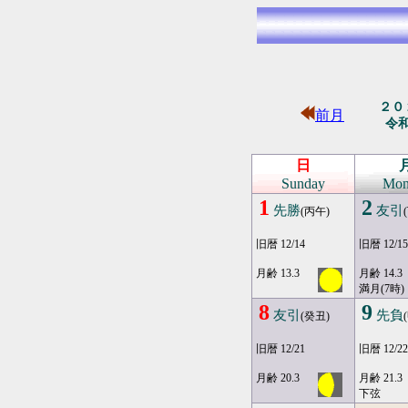
２０
前月
令
日
Sunday
Mon
1
2
先勝
友引
(丙午)
旧暦 12/14
旧暦 12/15
月齢 13.3
月齢 14.3
満月(7時)
8
9
友引
先負
(癸丑)
旧暦 12/21
旧暦 12/22
月齢 20.3
月齢 21.3
下弦