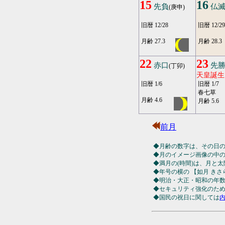
15
16
先負
仏
(庚申)
旧暦 12/28
旧暦 12/29
月齢 27.3
月齢 28.3
22
23
赤口
先
(丁卯)
天皇誕生
旧暦 1/6
旧暦 1/7
春七草
月齢 4.6
月齢 5.6
前月
◆月齢の数字は、その日
◆月のイメージ画像の中
◆満月の(時間)は、月と太陽
◆年号の横の 【如月 き
◆明治・大正・昭和の年
◆セキュリティ強化のため
◆国民の祝日に関しては