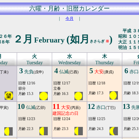
六曜・月齢・旧暦カレンダー
｜
今月
｜
平成 ３
２月
(如月
)
２６年
昭和 １０
February
きさらぎ
※
和８年
大正 １１
明治 １５
月
火
水
木
day
Tuesday
Wednesday
Thursday
Fr
3
4
5
6
先負
仏滅
大安
赤口
(丁未)
(戊申)
(己酉)
(庚戌)
旧暦 12/16
旧暦 12/17
旧暦 12/18
旧暦 12/1
節分
立春
月齢 17.3
月齢 18.3
月齢 15.3
月齢 16.3
10
11
12
13
仏滅
大安
赤口
先
(甲寅)
(乙卯)
(丙辰)
(丁巳)
建国記念の日
旧暦 12/23
旧暦 12/24
旧暦 12/25
旧暦 12/2
月齢 22.3
月齢 23.3
月齢 24.3
月齢 25.3