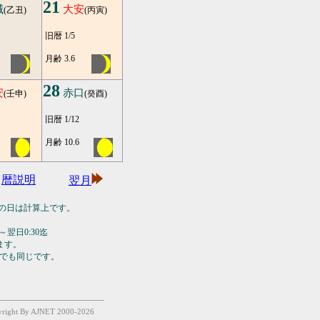
21
滅
大安
(乙丑)
(丙寅)
旧暦 1/5
月齢 3.6
28
安
赤口
(壬申)
(癸酉)
旧暦 1/12
月齢 10.6
暦説明
翌月
の日は計算上です。
翌日0:30迄
ます。
でも同じです。
yright By AJNET 2000-2026