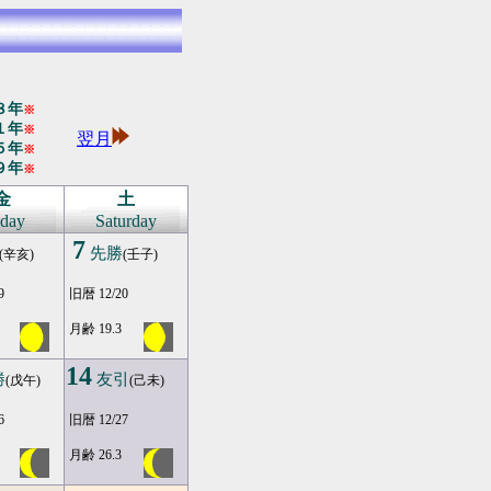
８年
※
１年
※
翌月
５年
※
９年
※
金
土
iday
Saturday
7
先勝
(辛亥)
(壬子)
9
旧暦 12/20
月齢 19.3
14
勝
友引
(戊午)
(己未)
6
旧暦 12/27
月齢 26.3