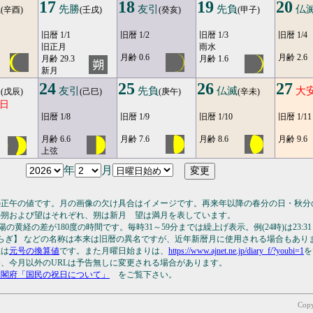
17
18
19
20
滅
先勝
友引
先負
仏
(辛酉)
(壬戌)
(癸亥)
(甲子)
旧暦 1/1
旧暦 1/2
旧暦 1/3
旧暦 1/4
旧正月
雨水
月齢 0.6
月齢 2.6
月齢 29.3
月齢 1.6
新月
24
25
26
27
勝
友引
先負
仏滅
大
(戊辰)
(己巳)
(庚午)
(辛未)
日
旧暦 1/8
旧暦 1/9
旧暦 1/10
旧暦 1/11
月齢 6.6
月齢 7.6
月齢 8.6
月齢 9.6
上弦
年
月
の正午の値です。月の画像の欠け具合はイメージです。再来年以降の春分の日・秋分
の朔および望はそれぞれ、朔は新月 望は満月を表しています。
の黄経の差が180度の時間です。毎時31～59分までは繰上げ表示。例(24時)は23:31～
さらぎ】 などの名称は本来は旧暦の異名ですが、近年新暦月に使用される場合もあり
数は
元号の換算値
です。また月曜日始まりは、
https://www.ajnet.ne.jp/diary_f/?youbi=1
を
、今月以外のURLは予告無しに変更される場合があります。
内閣府「国民の祝日について」
をご覧下さい。
Cop