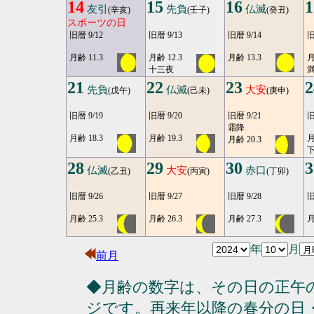
14
15
16
1
友引
先負
仏滅
(辛亥)
(壬子)
(癸丑)
スポーツの日
旧暦 9/12
旧暦 9/13
旧暦 9/14
旧
月齢 11.3
月齢 12.3
月齢 13.3
月
十三夜
満
21
22
23
2
先負
仏滅
大安
(戊午)
(己未)
(庚申)
旧暦 9/19
旧暦 9/20
旧暦 9/21
旧
霜降
月齢 18.3
月齢 19.3
月
月齢 20.3
28
29
30
3
仏滅
大安
赤口
(乙丑)
(丙寅)
(丁卯)
旧暦 9/26
旧暦 9/27
旧暦 9/28
旧
月齢 25.3
月齢 26.3
月齢 27.3
月
年
月
前月
◆月齢の数字は、その日の正午
ジです。再来年以降の春分の日