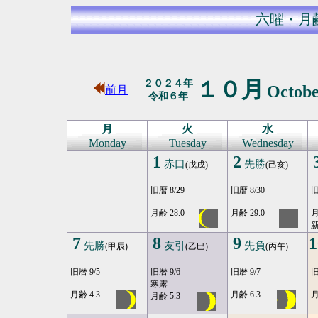
六曜・月
１０月
２０２４年
Octob
前月
令和６年
月
火
水
Monday
Tuesday
Wednesday
1
2
赤口
先勝
(戊戌)
(己亥)
旧暦 8/29
旧暦 8/30
旧
月齢 28.0
月齢 29.0
月
7
8
9
1
先勝
友引
先負
(甲辰)
(乙巳)
(丙午)
旧暦 9/5
旧暦 9/6
旧暦 9/7
旧
寒露
月齢 4.3
月齢 6.3
月
月齢 5.3