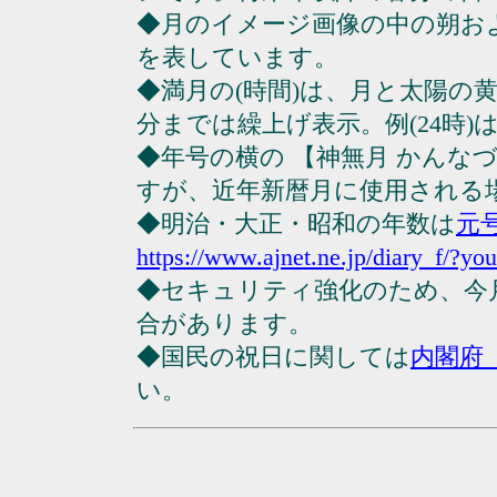
◆月のイメージ画像の中の朔お
を表しています。
◆満月の(時間)は、月と太陽の黄
分までは繰上げ表示。例(24時)は23
◆年号の横の 【神無月 かんな
すが、近年新暦月に使用される
◆明治・大正・昭和の年数は
元
https://www.ajnet.ne.jp/diary_f/?yo
◆セキュリティ強化のため、今
合があります。
◆国民の祝日に関しては
内閣府
い。