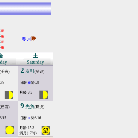
年
※
年
※
翌月
年
※
年
※
金
土
iday
Saturday
2
友引
(壬寅)
(癸卯)
6/8
旧暦
閏6/9
※
月齢 8.3
9
先負
(己酉)
(庚戌)
6/15
旧暦
閏6/16
※
月齢 15.3
満月(17時)