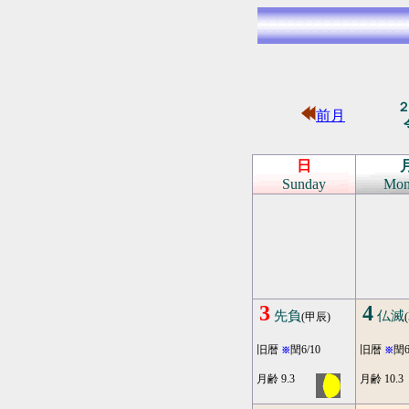
前月
日
Sunday
Mon
3
4
先負
仏滅
(甲辰)
旧暦
閏6/10
旧暦
閏6
※
※
月齢 9.3
月齢 10.3