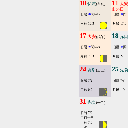
10
11
仏滅
大
(辛亥)
山の日
旧暦
閏6/17
旧暦
閏6
※
※
月齢 16.3
月齢 17.3
17
18
大安
赤
(戊午)
旧暦
閏6/24
旧暦
閏6
※
※
月齢 23.3
月齢 24.3
24
25
友引
先
(乙丑)
旧暦 7/2
旧暦 7/3
月齢 0.9
月齢 1.9
31
先負
(壬申)
旧暦 7/9
二百十日
月齢 7.9
上弦