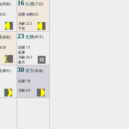
16
負
仏滅
(丙辰)
(丁巳)
6/22
旧暦
閏6/23
※
月齢 22.3
下弦
23
滅
先勝
(癸亥)
(甲子)
6/29
旧暦 7/1
処暑
月齢 29.3
新月
30
勝
友引
(庚午)
(辛未)
旧暦 7/8
月齢 6.9