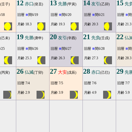
12
13
14
15
安
赤口
先勝
友引
先
(壬子)
(癸丑)
(甲寅)
(乙卯)
/18
旧暦
閏6/19
旧暦
閏6/20
旧暦
閏6/21
旧暦
閏
※
※
※
※
月齢 18.3
月齢 19.3
月齢 20.3
月齢 21.3
19
20
21
22
口
先勝
友引
先負
仏
(己未)
(庚申)
(辛酉)
(壬戌)
/25
旧暦
閏6/26
旧暦
閏6/27
旧暦
閏6/28
旧暦
閏
※
※
※
※
月齢 25.3
月齢 26.3
月齢 27.3
月齢 28.3
26
27
28
29
負
仏滅
大安
赤口
先
(丙寅)
(丁卯)
(戊辰)
(己巳)
旧暦 7/4
旧暦 7/5
旧暦 7/6
旧暦 7/7
月齢 2.9
月齢 3.9
月齢 4.9
月齢 5.9