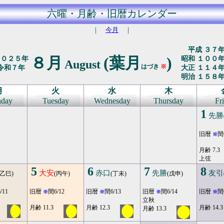
六曜・月齢・旧暦カレンダー
｜
今月
｜
平成 ３７
８月
(葉月
)
２０２５年
昭和 １００
August
はづき
※
令和７年
大正 １１４
明治 １５８
月
火
水
木
day
Tuesday
Wednesday
Thursday
Fr
1
先勝
旧暦
閏
※
月齢 7.3
上弦
5
6
7
8
大安
赤口
先勝
友引
(乙巳)
(丙午)
(丁未)
(戊申)
/11
旧暦
閏6/12
旧暦
閏6/13
旧暦
閏6/14
旧暦
閏
※
※
※
※
立秋
月齢 11.3
月齢 12.3
月齢 14.3
月齢 13.3