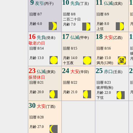
9
10
11
1
友引
先負
仏滅
(丙子)
(丁丑)
(戊寅)
旧暦 8/7
旧暦 8/8
旧暦 8/9
旧
二百二十日
月齢 6.0
月齢 8.0
月
月齢 7.0
上弦
16
17
18
1
先負
仏滅
大安
(癸未)
(甲申)
(乙酉)
敬老の日
旧暦 8/14
旧暦 8/15
旧暦 8/16
旧
彼
月齢 13.0
月齢 14.0
月齢 15.0
月
十五夜
満月(12時)
23
24
25
2
仏滅
大安
赤口
(庚寅)
(辛卯)
(壬辰)
振替休日
旧暦 8/21
旧暦 8/22
旧暦 8/23
旧
彼岸明(秋)
月齢 20.0
月齢 21.0
月
月齢 22.0
下弦
30
大安
(丁酉)
旧暦 8/28
月齢 27.0