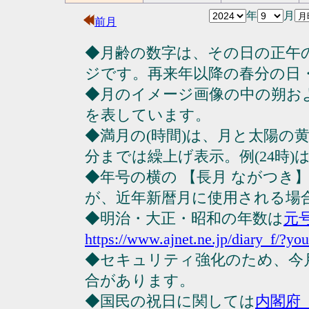
年
月
前月
◆月齢の数字は、その日の正午
ジです。再来年以降の春分の日
◆月のイメージ画像の中の朔お
を表しています。
◆満月の(時間)は、月と太陽の黄
分までは繰上げ表示。例(24時)は23
◆年号の横の 【長月 ながつき
が、近年新暦月に使用される場
◆明治・大正・昭和の年数は
元
https://www.ajnet.ne.jp/diary_f/?yo
◆セキュリティ強化のため、今
合があります。
◆国民の祝日に関しては
内閣府