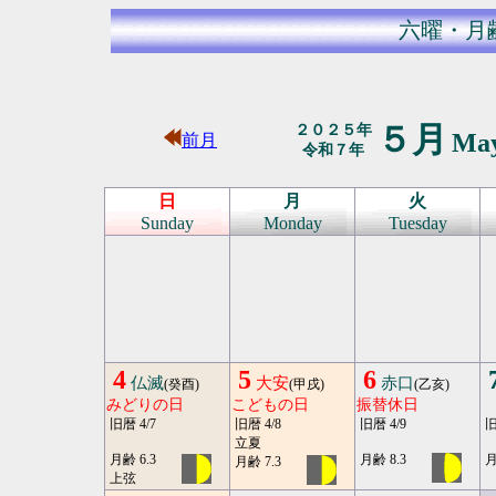
六曜・月
５月
２０２５年
Ma
前月
令和７年
日
月
火
Sunday
Monday
Tuesday
4
5
6
仏滅
大安
赤口
(癸酉)
(甲戌)
(乙亥)
みどりの日
こどもの日
振替休日
旧暦 4/7
旧暦 4/8
旧暦 4/9
旧
立夏
月齢 6.3
月齢 8.3
月
月齢 7.3
上弦