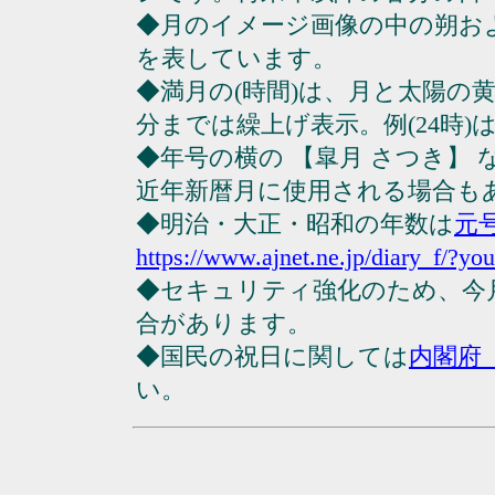
◆月のイメージ画像の中の朔お
を表しています。
◆満月の(時間)は、月と太陽の黄
分までは繰上げ表示。例(24時)は23
◆年号の横の 【皐月 さつき】
近年新暦月に使用される場合も
◆明治・大正・昭和の年数は
元
https://www.ajnet.ne.jp/diary_f/?yo
◆セキュリティ強化のため、今
合があります。
◆国民の祝日に関しては
内閣府
い。