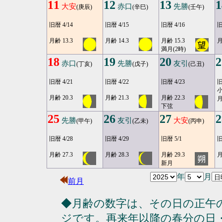
11
12
13
1
大安
赤口
先勝
(庚辰)
(辛巳)
(壬午)
旧暦 4/14
旧暦 4/15
旧暦 4/16
旧
月齢 13.3
月齢 14.3
月齢 15.3
月
満月(2時)
18
19
20
2
赤口
先勝
友引
(丁亥)
(戊子)
(己丑)
旧暦 4/21
旧暦 4/22
旧暦 4/23
旧
月齢 20.3
月齢 21.3
月齢 22.3
月
下弦
25
26
27
2
先勝
友引
大安
(甲午)
(乙未)
(丙申)
旧暦 4/28
旧暦 4/29
旧暦 5/1
旧
月齢 27.3
月齢 28.3
月齢 29.3
月
新月
年
月
前月
◆月齢の数字は、その日の正午
ジです。再来年以降の春分の日