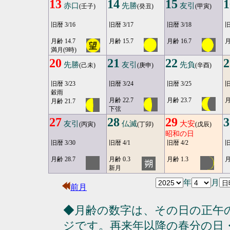
13
14
15
1
赤口
先勝
友引
(壬子)
(癸丑)
(甲寅)
旧暦 3/16
旧暦 3/17
旧暦 3/18
旧
月齢 14.7
月齢 15.7
月齢 16.7
月
満月(9時)
20
21
22
2
先勝
友引
先負
(己未)
(庚申)
(辛酉)
旧暦 3/23
旧暦 3/24
旧暦 3/25
旧
穀雨
月齢 22.7
月齢 23.7
月
月齢 21.7
下弦
27
28
29
3
友引
仏滅
大安
(丙寅)
(丁卯)
(戊辰)
昭和の日
旧暦 3/30
旧暦 4/1
旧暦 4/2
旧
月齢 28.7
月齢 0.3
月齢 1.3
月
新月
年
月
前月
◆月齢の数字は、その日の正午
ジです。再来年以降の春分の日