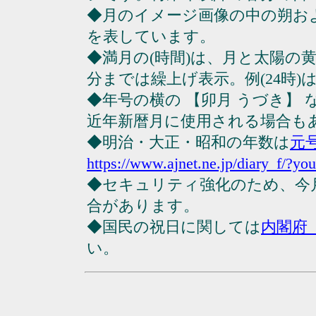
◆月のイメージ画像の中の朔お
を表しています。
◆満月の(時間)は、月と太陽の黄
分までは繰上げ表示。例(24時)は23
◆年号の横の 【卯月 うづき】
近年新暦月に使用される場合も
◆明治・大正・昭和の年数は
元
https://www.ajnet.ne.jp/diary_f/?yo
◆セキュリティ強化のため、今
合があります。
◆国民の祝日に関しては
内閣府
い。