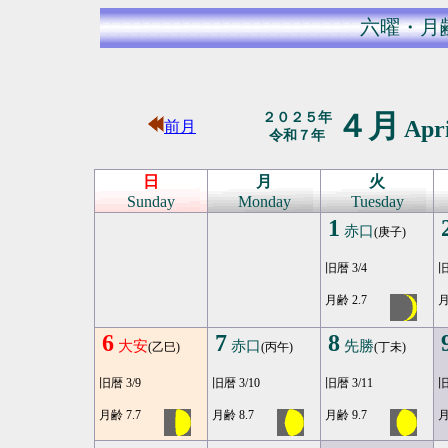
六曜・月
４月
２０２５年
Apr
前月
令和７年
日
月
火
Sunday
Monday
Tuesday
1
赤口
(庚子)
旧暦 3/4
旧
月齢 2.7
月
6
7
8
大安
赤口
先勝
(乙巳)
(丙午)
(丁未)
旧暦 3/9
旧暦 3/10
旧暦 3/11
旧
月齢 7.7
月齢 8.7
月齢 9.7
月