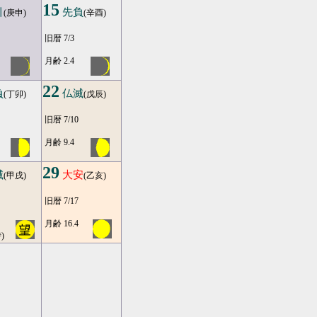
15
引
先負
(庚申)
(辛酉)
旧暦 7/3
月齢 2.4
22
負
仏滅
(丁卯)
(戊辰)
旧暦 7/10
月齢 9.4
29
滅
大安
(甲戌)
(乙亥)
旧暦 7/17
月齢 16.4
)