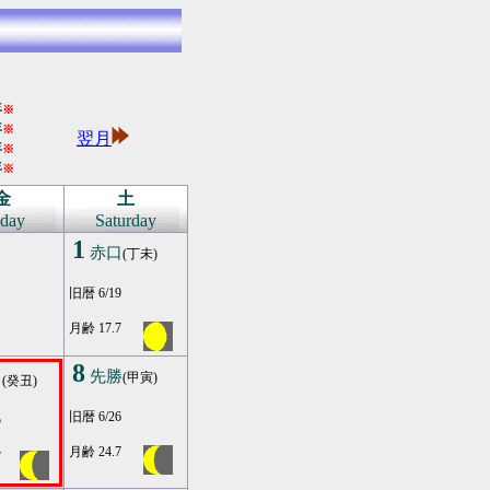
年
※
年
※
翌月
年
※
年
※
金
土
iday
Saturday
1
赤口
(丁未)
旧暦 6/19
月齢 17.7
8
先勝
(甲寅)
口
(癸丑)
旧暦 6/26
5
月齢 24.7
7