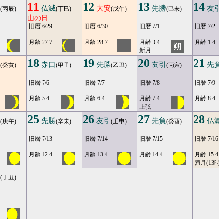
11
12
13
14
負
仏滅
大安
先勝
友
(丙辰)
(丁巳)
(戊午)
(己未)
山の日
旧暦 6/29
旧暦 6/30
旧暦 7/1
旧暦 7/2
月齢 27.7
月齢 28.7
月齢 0.4
月齢 1.4
新月
18
19
20
21
安
赤口
先勝
友引
先
(癸亥)
(甲子)
(乙丑)
(丙寅)
旧暦 7/6
旧暦 7/7
旧暦 7/8
旧暦 7/9
月齢 5.4
月齢 6.4
月齢 7.4
月齢 8.4
上弦
25
26
27
28
口
先勝
友引
先負
仏
(庚午)
(辛未)
(壬申)
(癸酉)
旧暦 7/13
旧暦 7/14
旧暦 7/15
旧暦 7/16
月齢 12.4
月齢 13.4
月齢 14.4
月齢 15.4
満月(13時
勝
(丁丑)