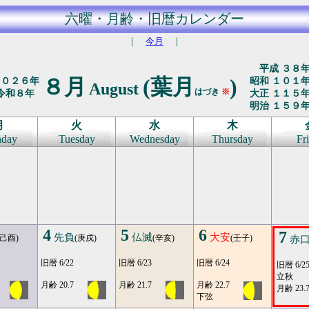
六曜・月齢・旧暦カレンダー
｜
今月
｜
平成 ３８
８月
(葉月
)
２０２６年
昭和 １０１
August
はづき
※
令和８年
大正 １１５
明治 １５９
月
火
水
木
day
Tuesday
Wednesday
Thursday
Fr
4
5
6
7
先負
仏滅
大安
(己酉)
(庚戌)
(辛亥)
(壬子)
赤
旧暦 6/22
旧暦 6/23
旧暦 6/24
旧暦 6/2
立秋
月齢 20.7
月齢 21.7
月齢 22.7
月齢 23.
下弦