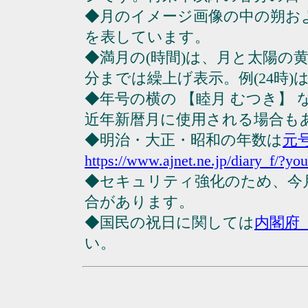
◆月のイメージ画像の中の朔お
を表しています。
◆満月の(時間)は、月と太陽の黄
分までは繰上げ表示。例(24時)は23
◆年号の横の 【睦月 むつき】
近年新暦月に使用される場合も
◆明治・大正・昭和の年数は
元
https://www.ajnet.ne.jp/diary_f/?yo
◆セキュリティ強化のため、今
合があります。
◆国民の祝日に関しては
内閣府
い。