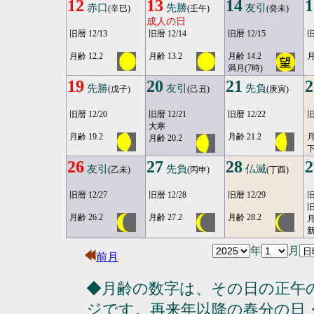
12
13
14
1
赤口
先勝
友引
(辛巳)
(壬午)
(癸未)
成人の日
旧暦 12/13
旧暦 12/14
旧暦 12/15
旧
月齢 12.2
月齢 13.2
月齢 14.2
月
満月(7時)
19
20
21
2
先勝
友引
先負
(戊子)
(己丑)
(庚寅)
旧暦 12/20
旧暦 12/21
旧暦 12/22
旧
大寒
月齢 19.2
月齢 21.2
月
月齢 20.2
26
27
28
2
友引
先負
仏滅
(乙未)
(丙申)
(丁酉)
旧暦 12/27
旧暦 12/28
旧暦 12/29
旧
旧
月齢 26.2
月齢 27.2
月齢 28.2
月
年
月
前月
◆月齢の数字は、その日の正午
ジです。再来年以降の春分の日