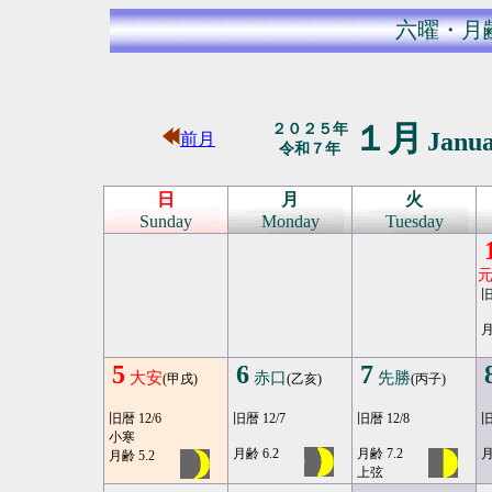
六曜・月
１月
２０２５年
Janu
前月
令和７年
日
月
火
Sunday
Monday
Tuesday
旧
月
5
6
7
大安
赤口
先勝
(甲戌)
(乙亥)
(丙子)
旧暦 12/6
旧暦 12/7
旧暦 12/8
旧
小寒
月齢 6.2
月齢 7.2
月
月齢 5.2
上弦