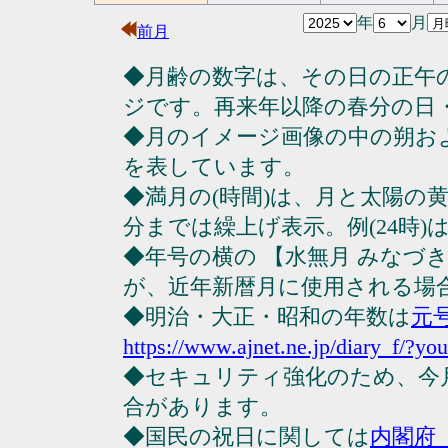
年
月
前月
◆月齢の数字は、その日の正午
ジです。再来年以降の春分の日
◆月のイメージ画像の中の朔お
を表しています。
◆満月の(時間)は、月と太陽の黄
分までは繰上げ表示。例(24時)は23
◆年号の横の 【水無月 みなづ
が、近年新暦月に使用される場
◆明治・大正・昭和の年数は
元
https://www.ajnet.ne.jp/diary_f/?yo
◆セキュリティ強化のため、今
合があります。
◆国民の祝日に関しては
内閣府