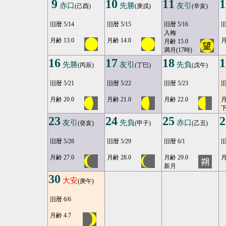
9
10
11
1
赤口
先勝
友引
(己酉)
(庚戌)
(辛亥)
旧暦 5/14
旧暦 5/15
旧暦 5/16
旧
入梅
月齢 13.0
月齢 14.0
月
月齢 15.0
満月(17時)
16
17
18
1
先勝
友引
先負
(丙辰)
(丁巳)
(戊午)
旧暦 5/21
旧暦 5/22
旧暦 5/23
旧
月齢 20.0
月齢 21.0
月齢 22.0
月
23
24
25
2
友引
先負
赤口
(癸亥)
(甲子)
(乙丑)
旧暦 5/28
旧暦 5/29
旧暦 6/1
旧
月齢 27.0
月齢 28.0
月齢 29.0
月
新月
30
大安
(庚午)
旧暦 6/6
月齢 4.7