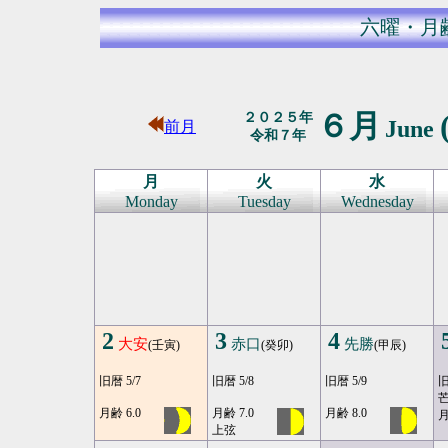
六曜・月
６月
２０２５年
June
前月
令和７年
月
火
水
Monday
Tuesday
Wednesday
2
3
4
大安
赤口
先勝
(壬寅)
(癸卯)
(甲辰)
旧暦 5/7
旧暦 5/8
旧暦 5/9
旧
月齢 6.0
月齢 7.0
月齢 8.0
月
上弦