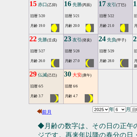
15
16
17
1
赤口
先勝
友引
(乙卯)
(丙辰)
(丁巳)
旧暦 5/20
旧暦 5/21
旧暦 5/22
旧
月齢 19.0
月齢 20.0
月齢 21.0
月
22
23
24
2
先勝
友引
先負
(壬戌)
(癸亥)
(甲子)
旧暦 5/27
旧暦 5/28
旧暦 5/29
旧
月齢 26.0
月齢 27.0
月齢 28.0
月
29
30
仏滅
大安
(己巳)
(庚午)
旧暦 6/5
旧暦 6/6
月齢 3.7
月齢 4.7
年
月
前月
◆月齢の数字は、その日の正午
ジです。再来年以降の春分の日