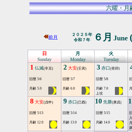
六曜・月
６月
２０２５年
June
前月
令和７年
日
月
火
Sunday
Monday
Tuesday
1
2
3
仏滅
大安
赤口
(辛丑)
(壬寅)
(癸卯)
旧暦 5/6
旧暦 5/7
旧暦 5/8
旧
月齢 5.0
月齢 6.0
月齢 7.0
月
上弦
8
9
10
1
大安
赤口
先勝
(戊申)
(己酉)
(庚戌)
旧暦 5/13
旧暦 5/14
旧暦 5/15
旧
月齢 12.0
月齢 13.0
月齢 14.0
月
満