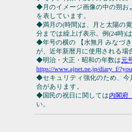
◆月のイメージ画像の中の朔お
を表しています。
◆満月の(時間)は、月と太陽の黄
分までは繰上げ表示。例(24時)は23
◆年号の横の 【水無月 みなづ
が、近年新暦月に使用される場
◆明治・大正・昭和の年数は
元
https://www.ajnet.ne.jp/diary_f/?yo
◆セキュリティ強化のため、今
合があります。
◆国民の祝日に関しては
内閣府
い。