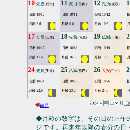
10
11
12
1
先勝
友引
先負
(戊寅)
(己卯)
(庚辰)
旧暦 10/10
旧暦 10/11
旧暦 10/12
旧
月齢 8.6
月齢 9.6
月齢 10.6
月
17
18
19
2
友引
先負
仏滅
(乙酉)
(丙戌)
(丁亥)
旧暦 10/17
旧暦 10/18
旧暦 10/19
旧
月齢 15.6
月齢 16.6
月齢 17.6
月
24
25
26
2
先負
仏滅
大安
(壬辰)
(癸巳)
(甲午)
旧暦 10/24
旧暦 10/25
旧暦 10/26
旧
月齢 22.6
月齢 23.6
月齢 24.6
月
年
月
前月
◆月齢の数字は、その日の正午
ジです。再来年以降の春分の日