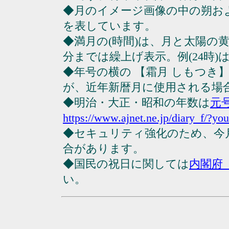
◆月のイメージ画像の中の朔お
を表しています。
◆満月の(時間)は、月と太陽の黄
分までは繰上げ表示。例(24時)は23
◆年号の横の 【霜月 しもつき
が、近年新暦月に使用される場
◆明治・大正・昭和の年数は
元
https://www.ajnet.ne.jp/diary_f/?yo
◆セキュリティ強化のため、今
合があります。
◆国民の祝日に関しては
内閣府
い。