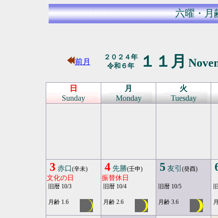
六曜・月
１１月
２０２４年
Nove
前月
令和６年
日
月
火
Sunday
Monday
Tuesday
3
4
5
赤口
先勝
友引
(辛未)
(壬申)
(癸酉)
文化の日
振替休日
旧暦 10/3
旧暦 10/4
旧暦 10/5
旧
月齢 1.6
月齢 2.6
月齢 3.6
月