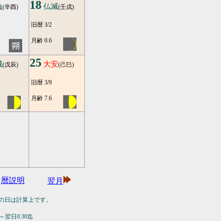
18
負
仏滅
(辛酉)
(壬戌)
旧暦 3/2
月齢 0.6
25
滅
大安
(戊辰)
(己巳)
旧暦 3/9
月齢 7.6
暦説明
翌月
の日は計算上です。
翌日0:30迄