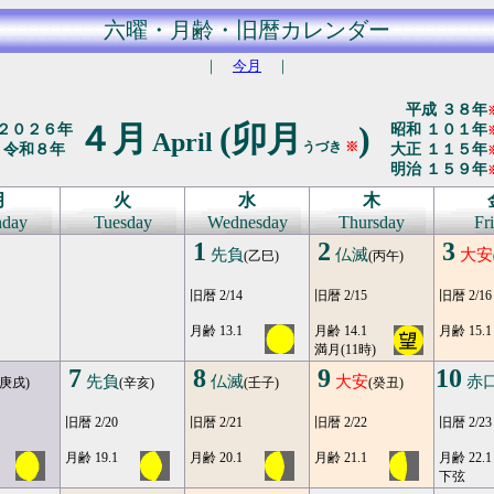
六曜・月齢・旧暦カレンダー
｜
今月
｜
平成 ３８年
４月
(卯月
)
２０２６年
昭和 １０１年
April
うづき
※
令和８年
大正 １１５年
明治 １５９年
月
火
水
木
day
Tuesday
Wednesday
Thursday
Fr
1
2
3
先負
仏滅
大安
(乙巳)
(丙午)
旧暦 2/14
旧暦 2/15
旧暦 2/16
月齢 13.1
月齢 14.1
月齢 15.1
満月(11時)
7
8
9
10
先負
仏滅
大安
赤
(庚戌)
(辛亥)
(壬子)
(癸丑)
旧暦 2/20
旧暦 2/21
旧暦 2/22
旧暦 2/23
月齢 19.1
月齢 20.1
月齢 21.1
月齢 22.1
下弦