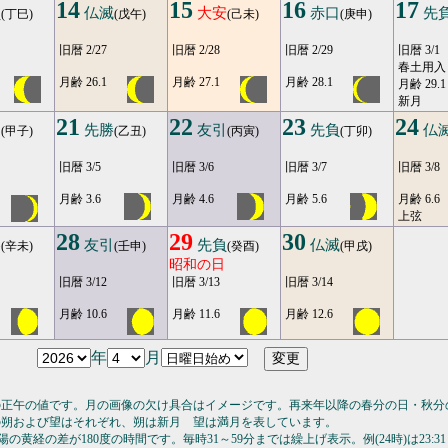
14
15
16
17
負
仏滅
大安
赤口
先
(丁巳)
(戊午)
(己未)
(庚申)
旧暦 2/27
旧暦 2/28
旧暦 2/29
旧暦 3/1
春土用入
月齢 26.1
月齢 27.1
月齢 28.1
月齢 29.1
新月
21
22
23
24
口
先勝
友引
先負
仏
(甲子)
(乙丑)
(丙寅)
(丁卯)
旧暦 3/5
旧暦 3/6
旧暦 3/7
旧暦 3/8
月齢 3.6
月齢 4.6
月齢 5.6
月齢 6.6
上弦
28
29
30
勝
友引
先負
仏滅
(辛未)
(壬申)
(癸酉)
(甲戌)
昭和の日
旧暦 3/12
旧暦 3/13
旧暦 3/14
月齢 10.6
月齢 11.6
月齢 12.6
年
月
の正午の値です。月の画像の欠け具合はイメージです。再来年以降の春分の日・秋分
の朔および望はそれぞれ、朔は新月 望は満月を表しています。
の黄経の差が180度の時間です。毎時31～59分までは繰上げ表示。例(24時)は23:31～