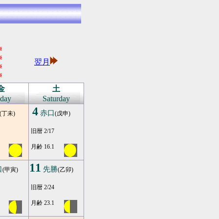
※
※
翌月
※
※
金
土
iday
Saturday
4
赤口
(丁未)
(戊申)
旧暦 2/17
月齢 16.1
11
口
先勝
(甲寅)
(乙卯)
旧暦 2/24
月齢 23.1