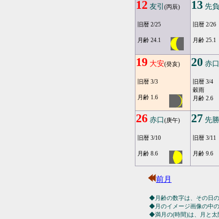
12
13
友引
先
(丙辰)
旧暦 2/25
旧暦 2/26
月齢 24.1
月齢 25.1
19
20
大安
赤
(癸亥)
旧暦 3/3
旧暦 3/4
穀雨
月齢 1.6
月齢 2.6
26
27
赤口
先
(庚午)
旧暦 3/10
旧暦 3/11
月齢 8.6
月齢 9.6
前月
◆月齢の数字は、その日
◆月のイメージ画像の中
◆満月の(時間)は、月と太陽