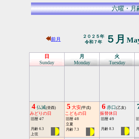
六曜・月
５月
２０２５年
Ma
前月
令和７年
日
月
火
Sunday
Monday
Tuesday
4
5
6
仏滅
大安
赤口
(癸酉)
(甲戌)
(乙亥)
みどりの日
こどもの日
振替休日
旧暦 4/7
旧暦 4/8
旧暦 4/9
旧
立夏
月齢 6.3
月齢 8.3
月
月齢 7.3
上弦