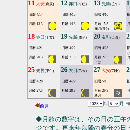
11
12
13
1
大安
赤口
先勝
(庚辰)
(辛巳)
(壬午)
旧暦 4/14
旧暦 4/15
旧暦 4/16
旧
月齢 13.3
月齢 14.3
月齢 15.3
月
満月(2時)
18
19
20
2
赤口
先勝
友引
(丁亥)
(戊子)
(己丑)
旧暦 4/21
旧暦 4/22
旧暦 4/23
旧
月齢 20.3
月齢 21.3
月齢 22.3
月
下弦
25
26
27
2
先勝
友引
大安
(甲午)
(乙未)
(丙申)
旧暦 4/28
旧暦 4/29
旧暦 5/1
旧
月齢 27.3
月齢 28.3
月齢 29.3
月
新月
年
月
前月
◆月齢の数字は、その日の正午
ジです。再来年以降の春分の日