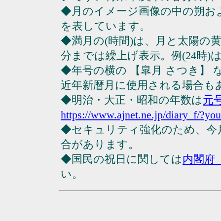
◆月のイメージ画像の中の朔お
を表しています。
◆満月の(時間)は、月と太陽の黄
分までは繰上げ表示。例(24時)は23
◆年号の横の 【皐月 さつき】
近年新暦月に使用される場合も
◆明治・大正・昭和の年数は
元
https://www.ajnet.ne.jp/diary_f/?yo
◆セキュリティ強化のため、今
合があります。
◆国民の祝日に関しては
内閣府
い。