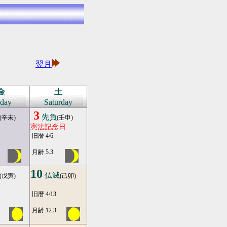
※
※
翌月
※
※
金
土
iday
Saturday
3
先負
(辛未)
(壬申)
憲法記念日
旧暦 4/6
月齢 5.3
10
仏滅
(戊寅)
(己卯)
旧暦 4/13
月齢 12.3