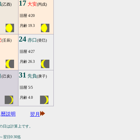
17
滅
大安
(乙酉)
(丙戌)
旧暦 4/20
月齢 19.3
24
安
赤口
(壬辰)
(癸巳)
旧暦 4/27
月齢 26.3
31
引
先負
(己亥)
(庚子)
旧暦 5/5
月齢 4.0
暦説明
翌月
の日は計算上です。
翌日0:30迄