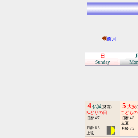
前月
日
Sunday
Mon
4
5
仏滅
大安
(癸酉)
みどりの日
こどもの
旧暦 4/7
旧暦 4/8
立夏
月齢 6.3
月齢 7.3
上弦