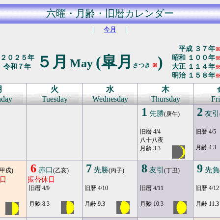
六曜・月齢・旧暦カレンダー
｜
今月
｜
平成 ３７年
５月
(皐月
)
２０２５年
昭和 １００年
May
さつき
※
令和７年
大正 １１４年
明治 １５８年
月
火
水
木
day
Tuesday
Wednesday
Thursday
Fr
1
2
先勝
友引
(庚午)
旧暦 4/4
旧暦 4/5
八十八夜
月齢 4.3
月齢 3.3
6
7
8
9
赤口
先勝
友引
先負
(甲戌)
(乙亥)
(丙子)
(丁丑)
日
振替休日
旧暦 4/9
旧暦 4/10
旧暦 4/11
旧暦 4/12
月齢 8.3
月齢 9.3
月齢 10.3
月齢 11.3