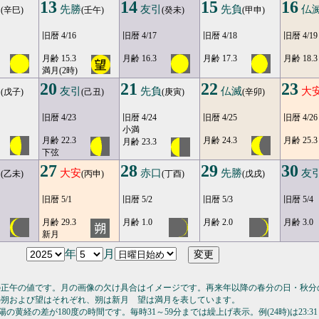
13
14
15
16
口
先勝
友引
先負
仏
(辛巳)
(壬午)
(癸未)
(甲申)
旧暦 4/16
旧暦 4/17
旧暦 4/18
旧暦 4/19
月齢 15.3
月齢 16.3
月齢 17.3
月齢 18.3
満月(2時)
20
21
22
23
勝
友引
先負
仏滅
大
(戊子)
(己丑)
(庚寅)
(辛卯)
旧暦 4/23
旧暦 4/24
旧暦 4/25
旧暦 4/26
小満
月齢 22.3
月齢 24.3
月齢 25.3
月齢 23.3
下弦
27
28
29
30
引
大安
赤口
先勝
友
(乙未)
(丙申)
(丁酉)
(戊戌)
旧暦 5/1
旧暦 5/2
旧暦 5/3
旧暦 5/4
月齢 29.3
月齢 1.0
月齢 2.0
月齢 3.0
新月
年
月
の正午の値です。月の画像の欠け具合はイメージです。再来年以降の春分の日・秋分
の朔および望はそれぞれ、朔は新月 望は満月を表しています。
の黄経の差が180度の時間です。毎時31～59分までは繰上げ表示。例(24時)は23:31～