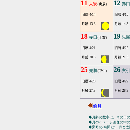
11
12
大安
赤
(庚辰)
旧暦 4/14
旧暦 4/15
月齢 13.3
月齢 14.3
18
19
赤口
先
(丁亥)
旧暦 4/21
旧暦 4/22
月齢 20.3
月齢 21.3
25
26
先勝
友
(甲午)
旧暦 4/28
旧暦 4/29
月齢 27.3
月齢 28.3
前月
◆月齢の数字は、その日
◆月のイメージ画像の中
◆満月の(時間)は、月と太陽