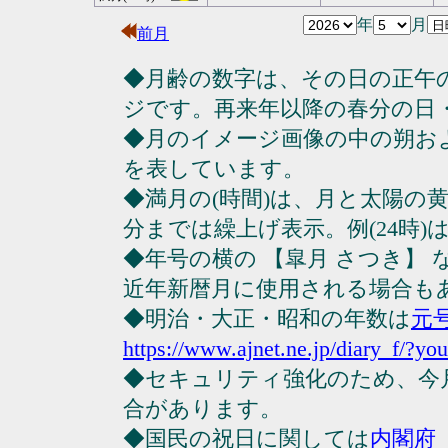
年
月
前月
◆月齢の数字は、その日の正午
ジです。再来年以降の春分の日
◆月のイメージ画像の中の朔お
を表しています。
◆満月の(時間)は、月と太陽の黄
分までは繰上げ表示。例(24時)は23
◆年号の横の 【皐月 さつき】
近年新暦月に使用される場合も
◆明治・大正・昭和の年数は
元
https://www.ajnet.ne.jp/diary_f/?yo
◆セキュリティ強化のため、今
合があります。
◆国民の祝日に関しては
内閣府