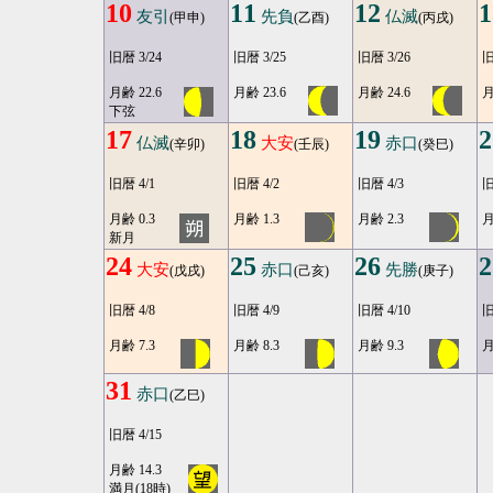
10
11
12
1
友引
先負
仏滅
(甲申)
(乙酉)
(丙戌)
旧暦 3/24
旧暦 3/25
旧暦 3/26
旧
月齢 22.6
月齢 23.6
月齢 24.6
月
下弦
17
18
19
2
仏滅
大安
赤口
(辛卯)
(壬辰)
(癸巳)
旧暦 4/1
旧暦 4/2
旧暦 4/3
旧
月齢 0.3
月齢 1.3
月齢 2.3
月
新月
24
25
26
2
大安
赤口
先勝
(戊戌)
(己亥)
(庚子)
旧暦 4/8
旧暦 4/9
旧暦 4/10
旧
月齢 7.3
月齢 8.3
月齢 9.3
月
31
赤口
(乙巳)
旧暦 4/15
月齢 14.3
満月(18時)