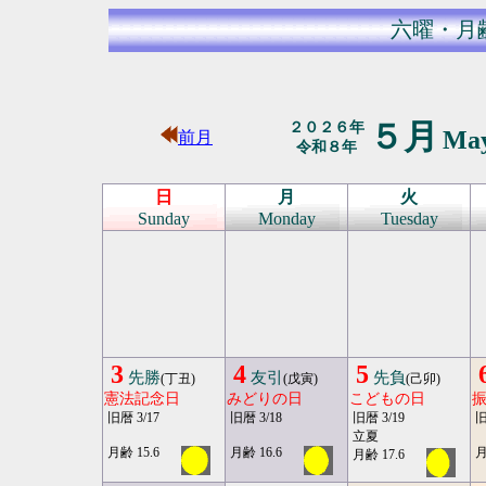
六曜・月
５月
２０２６年
Ma
前月
令和８年
日
月
火
Sunday
Monday
Tuesday
3
4
5
先勝
友引
先負
(丁丑)
(戊寅)
(己卯)
憲法記念日
みどりの日
こどもの日
旧暦 3/17
旧暦 3/18
旧暦 3/19
旧
立夏
月齢 15.6
月齢 16.6
月
月齢 17.6