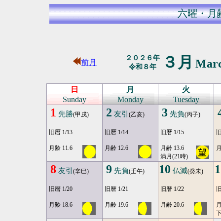
六曜・月
３月
２０２６年
Mar
前月
令和８年
日
月
火
Sunday
Monday
Tuesday
1
2
3
先勝
友引
先負
(甲戌)
(乙亥)
(丙子)
旧暦 1/13
旧暦 1/14
旧暦 1/15
旧
月齢 11.6
月齢 12.6
月齢 13.6
月
満月(21時)
8
9
10
1
友引
先負
仏滅
(辛巳)
(壬午)
(癸未)
旧暦 1/20
旧暦 1/21
旧暦 1/22
旧
月齢 18.6
月齢 19.6
月齢 20.6
月