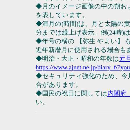
◆月のイメージ画像の中の朔お
を表しています。
◆満月の(時間)は、月と太陽の黄
分までは繰上げ表示。例(24時)は23
◆年号の横の 【弥生 やよい】
近年新暦月に使用される場合も
◆明治・大正・昭和の年数は
元
https://www.ajnet.ne.jp/diary_f/?yo
◆セキュリティ強化のため、今
合があります。
◆国民の祝日に関しては
内閣府
い。