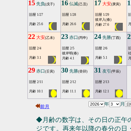
15
16
17
1
先負
仏滅
大安
(戊子)
(己丑)
(庚寅)
旧暦 1/27
旧暦 1/28
旧暦 1/29
旧
彼岸入(春)
月齢 25.6
月齢 26.6
月
月齢 27.6
22
23
24
2
大安
赤口
先勝
(乙未)
(丙申)
(丁酉)
旧暦 2/4
旧暦 2/5
旧暦 2/6
旧
彼岸明(春)
社
月齢 3.1
月齢 5.1
月齢 4.1
月
29
30
31
赤口
先勝
友引
(壬寅)
(癸卯)
(甲辰)
旧暦 2/11
旧暦 2/12
旧暦 2/13
月齢 10.1
月齢 11.1
月齢 12.1
年
月
前月
◆月齢の数字は、その日の正午
ジです。再来年以降の春分の日