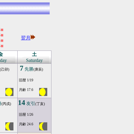
年
※
年
※
翌月
年
※
年
※
金
土
iday
Saturday
7
先勝
(己卯)
(庚辰)
旧暦 1/19
月齢 17.6
14
勝
友引
(丙戌)
(丁亥)
旧暦 1/26
月齢 24.6