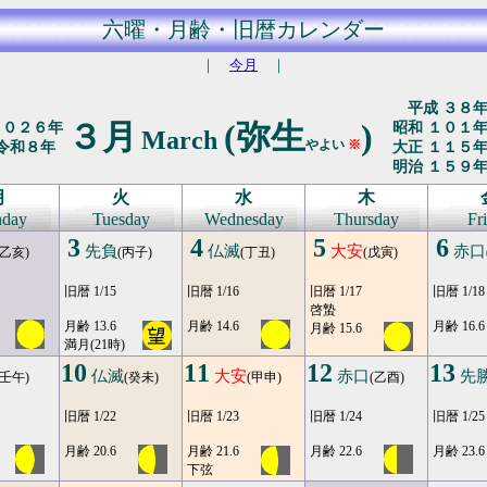
六曜・月齢・旧暦カレンダー
｜
今月
｜
平成 ３８
３月
(弥生
)
２０２６年
昭和 １０１
March
やよい
※
令和８年
大正 １１５
明治 １５９
月
火
水
木
day
Tuesday
Wednesday
Thursday
Fr
3
4
5
6
先負
仏滅
大安
赤口
(乙亥)
(丙子)
(丁丑)
(戊寅)
旧暦 1/15
旧暦 1/16
旧暦 1/17
旧暦 1/18
啓蟄
月齢 13.6
月齢 14.6
月齢 16.6
月齢 15.6
満月(21時)
10
11
12
13
仏滅
大安
赤口
先
(壬午)
(癸未)
(甲申)
(乙酉)
旧暦 1/22
旧暦 1/23
旧暦 1/24
旧暦 1/25
月齢 20.6
月齢 21.6
月齢 22.6
月齢 23.6
下弦