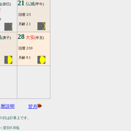
21
負
仏滅
(癸巳)
(甲午)
日
旧暦 2/3
岸
月齢 2.1
28
滅
大安
(庚子)
(辛丑)
旧暦 2/10
月齢 9.1
暦説明
翌月
の日は計算上です。
翌日0:30迄