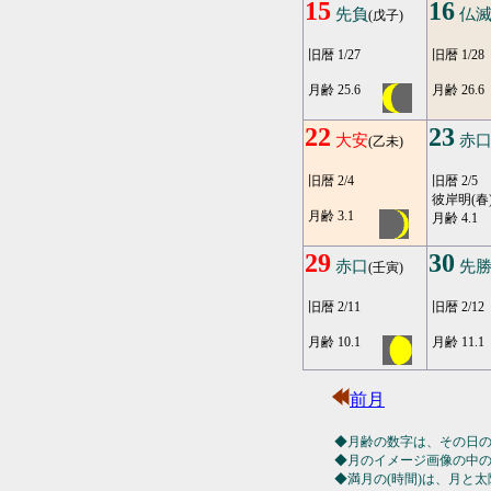
15
16
先負
仏
(戊子)
旧暦 1/27
旧暦 1/28
月齢 25.6
月齢 26.6
22
23
大安
赤
(乙未)
旧暦 2/4
旧暦 2/5
彼岸明(春
月齢 3.1
月齢 4.1
29
30
赤口
先
(壬寅)
旧暦 2/11
旧暦 2/12
月齢 10.1
月齢 11.1
前月
◆月齢の数字は、その日
◆月のイメージ画像の中
◆満月の(時間)は、月と太陽