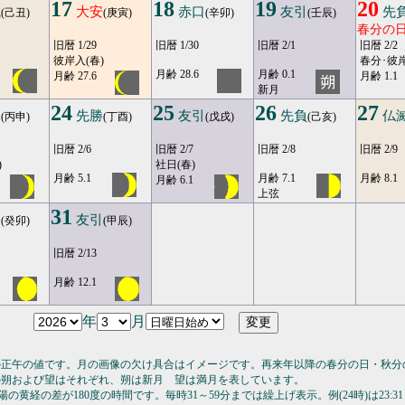
17
18
19
20
滅
大安
赤口
友引
先
(己丑)
(庚寅)
(辛卯)
(壬辰)
春分の
旧暦 1/29
旧暦 1/30
旧暦 2/1
旧暦 2/2
彼岸入(春)
春分･彼
月齢 28.6
月齢 0.1
月齢 27.6
月齢 1.1
新月
24
25
26
27
口
先勝
友引
先負
仏
(丙申)
(丁酉)
(戊戌)
(己亥)
旧暦 2/6
旧暦 2/7
旧暦 2/8
旧暦 2/9
)
社日(春)
月齢 5.1
月齢 7.1
月齢 8.1
月齢 6.1
上弦
31
勝
友引
(癸卯)
(甲辰)
旧暦 2/13
月齢 12.1
年
月
の正午の値です。月の画像の欠け具合はイメージです。再来年以降の春分の日・秋分
の朔および望はそれぞれ、朔は新月 望は満月を表しています。
の黄経の差が180度の時間です。毎時31～59分までは繰上げ表示。例(24時)は23:31～