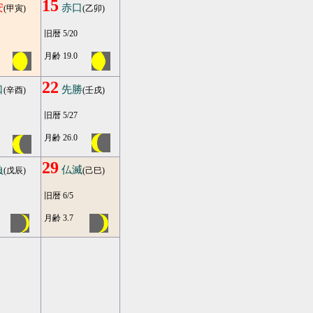
15
安
赤口
(甲寅)
(乙卯)
旧暦 5/20
月齢 19.0
22
口
先勝
(辛酉)
(壬戌)
旧暦 5/27
月齢 26.0
29
負
仏滅
(戊辰)
(己巳)
旧暦 6/5
月齢 3.7