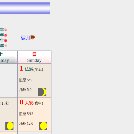
年
※
年
※
翌月
年
※
年
※
土
日
urday
Sunday
1
仏滅
(辛丑)
旧暦 5/6
月齢 5.0
8
大安
(丁未)
(戊申)
旧暦 5/13
月齢 12.0