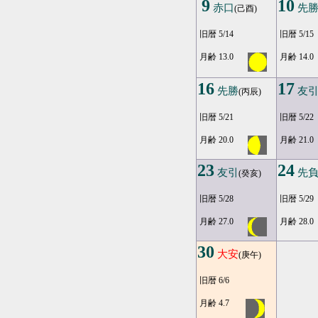
9
10
赤口
先
(己酉)
旧暦 5/14
旧暦 5/15
月齢 13.0
月齢 14.0
16
17
先勝
友
(丙辰)
旧暦 5/21
旧暦 5/22
月齢 20.0
月齢 21.0
23
24
友引
先
(癸亥)
旧暦 5/28
旧暦 5/29
月齢 27.0
月齢 28.0
30
大安
(庚午)
旧暦 6/6
月齢 4.7