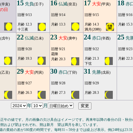
15
16
17
18
引
先負
仏滅
大安
赤
(辛亥)
(壬子)
(癸丑)
(甲寅)
の日
旧暦 9/13
旧暦 9/14
旧暦 9/15
旧暦 9/16
月齢 12.3
月齢 13.3
月齢 14.3
月齢 15.3
十三夜
満月(20時)
22
23
24
25
負
仏滅
大安
赤口
先
(戊午)
(己未)
(庚申)
(辛酉)
旧暦 9/20
旧暦 9/21
旧暦 9/22
旧暦 9/23
霜降
月齢 19.3
月齢 21.3
月齢 22.3
月齢 20.3
下弦
29
30
31
滅
大安
赤口
先勝
(乙丑)
(丙寅)
(丁卯)
(戊辰)
旧暦 9/27
旧暦 9/28
旧暦 9/29
月齢 26.3
月齢 27.3
月齢 28.3
年
月
の正午の値です。月の画像の欠け具合はイメージです。再来年以降の春分の日・秋分
の朔および望はそれぞれ、朔は新月 望は満月を表しています。
の黄経の差が180度の時間です。毎時31～59分までは繰上げ表示。例(24時)は23:31～