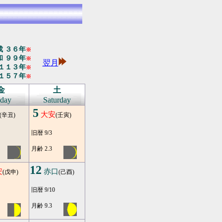
 ３６年
※
 ９９年
※
翌月
１１３年
※
１５７年
※
金
土
iday
Saturday
5
大安
(辛丑)
(壬寅)
旧暦 9/3
月齢 2.3
12
安
赤口
(戊申)
(己酉)
旧暦 9/10
月齢 9.3