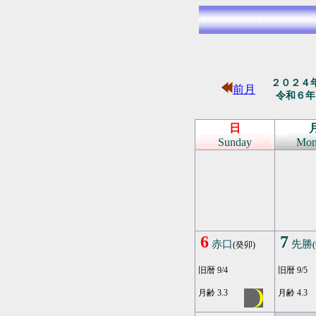
２０２４
前月
令和６年
日
Sunday
Mon
6
7
赤口
先勝
(癸卯)
旧暦 9/4
旧暦 9/5
月齢 3.3
月齢 4.3