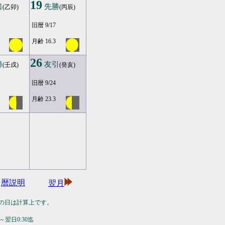
19
口
先勝
(乙卯)
(丙辰)
旧暦 9/17
月齢 16.3
26
勝
友引
(壬戌)
(癸亥)
旧暦 9/24
月齢 23.3
暦説明
翌月
の日は計算上です。
翌日0:30迄