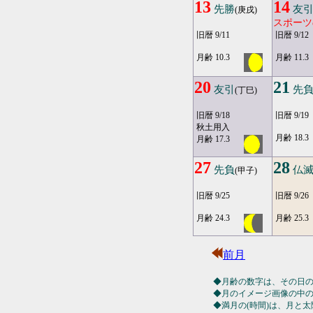
13
14
先勝
友
(庚戌)
スポーツ
旧暦 9/11
旧暦 9/12
月齢 10.3
月齢 11.3
20
21
友引
先
(丁巳)
旧暦 9/18
旧暦 9/19
秋土用入
月齢 18.3
月齢 17.3
27
28
先負
仏
(甲子)
旧暦 9/25
旧暦 9/26
月齢 24.3
月齢 25.3
前月
◆月齢の数字は、その日
◆月のイメージ画像の中
◆満月の(時間)は、月と太陽