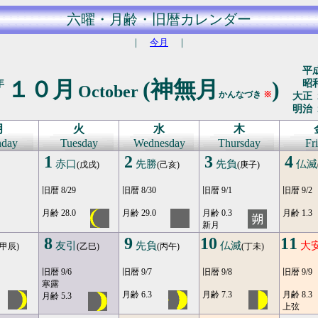
六曜・月齢・旧暦カレンダー
｜
今月
｜
平成
１０月
(神無月
)
年
昭和
October
かんなづき
※
大正 
明治 
月
火
水
木
day
Tuesday
Wednesday
Thursday
Fr
1
2
3
4
赤口
先勝
先負
仏滅
(戊戌)
(己亥)
(庚子)
旧暦 8/29
旧暦 8/30
旧暦 9/1
旧暦 9/2
月齢 28.0
月齢 29.0
月齢 0.3
月齢 1.3
新月
8
9
10
11
友引
先負
仏滅
大
(甲辰)
(乙巳)
(丙午)
(丁未)
旧暦 9/6
旧暦 9/7
旧暦 9/8
旧暦 9/9
寒露
月齢 6.3
月齢 7.3
月齢 8.3
月齢 5.3
上弦