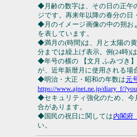
◆月齢の数字は、その日の正午
ジです。再来年以降の春分の日
◆月のイメージ画像の中の朔お
を表しています。
◆満月の(時間)は、月と太陽の黄
分までは繰上げ表示。例(24時)は23
◆年号の横の 【文月 ふみづき
が、近年新暦月に使用される場
◆明治・大正・昭和の年数は
元
https://www.ajnet.ne.jp/diary_f/?yo
◆セキュリティ強化のため、今
合があります。
◆国民の祝日に関しては
内閣府
い。