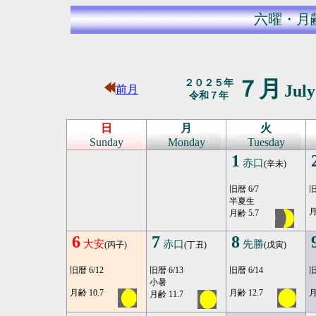
六曜・月
７月
２０２５年
Jul
前月
令和７年
日
月
火
Sunday
Monday
Tuesday
1
赤口
(辛未)
旧暦 6/7
旧
半夏生
月
月齢 5.7
6
7
8
大安
赤口
先勝
(丙子)
(丁丑)
(戊寅)
旧暦 6/12
旧暦 6/13
旧暦 6/14
旧
小暑
月齢 10.7
月齢 12.7
月
月齢 11.7