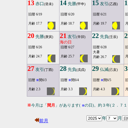
13
14
15
1
赤口
先勝
友引
(癸未)
(甲申)
(乙酉)
旧暦 6/19
旧暦 6/20
旧暦 6/21
旧
月齢 17.7
月齢 18.7
月齢 19.7
月
20
21
22
2
先勝
友引
先負
(庚寅)
(辛卯)
(壬辰)
海の日
旧暦 6/26
旧暦 6/27
旧暦 6/28
旧
大暑
月齢 24.7
月齢 25.7
月
月齢 26.7
27
28
29
3
友引
先負
仏滅
(丁酉)
(戊戌)
(己亥)
旧暦
閏6/3
旧暦
閏6/4
旧暦
閏6/5
※
※
※
月齢 2.3
月齢 3.3
月齢 4.3
月
※
今月は「
閏月
」があります(
の日)。約３年(２．７
※
年
月
前月