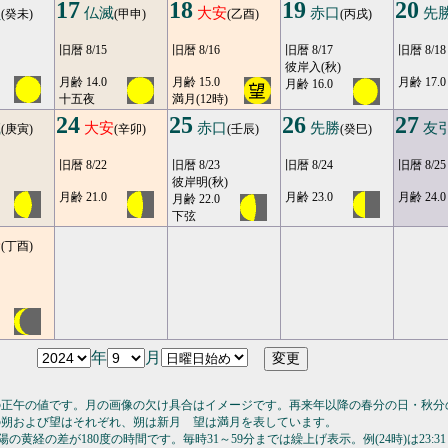
17
18
19
20
負
仏滅
大安
赤口
先
(癸未)
(甲申)
(乙酉)
(丙戌)
旧暦 8/15
旧暦 8/16
旧暦 8/17
旧暦 8/18
彼岸入(秋)
月齢 14.0
月齢 15.0
月齢 17.0
月齢 16.0
十五夜
満月(12時)
24
25
26
27
滅
大安
赤口
先勝
友
(庚寅)
(辛卯)
(壬辰)
(癸巳)
旧暦 8/22
旧暦 8/23
旧暦 8/24
旧暦 8/25
彼岸明(秋)
月齢 21.0
月齢 23.0
月齢 24.0
月齢 22.0
下弦
安
(丁酉)
年
月
の正午の値です。月の画像の欠け具合はイメージです。再来年以降の春分の日・秋分
の朔および望はそれぞれ、朔は新月 望は満月を表しています。
の黄経の差が180度の時間です。毎時31～59分までは繰上げ表示。例(24時)は23:31～