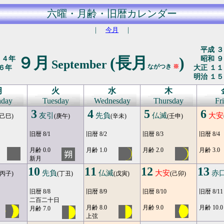
六曜・月齢・旧暦カレンダー
｜
今月
｜
平成 ３
９月
(長月
)
２４年
昭和 ９
September
ながつき
※
６年
大正 １１
明治 １５
月
火
水
木
day
Tuesday
Wednesday
Thursday
Fr
3
4
5
6
友引
先負
仏滅
大安
(己巳)
(庚午)
(辛未)
(壬申)
旧暦 8/1
旧暦 8/2
旧暦 8/3
旧暦 8/4
月齢 0.0
月齢 1.0
月齢 2.0
月齢 3.0
新月
10
11
12
13
先負
仏滅
大安
赤
(丙子)
(丁丑)
(戊寅)
(己卯)
旧暦 8/8
旧暦 8/9
旧暦 8/10
旧暦 8/11
二百二十日
月齢 8.0
月齢 9.0
月齢 10.0
月齢 7.0
上弦