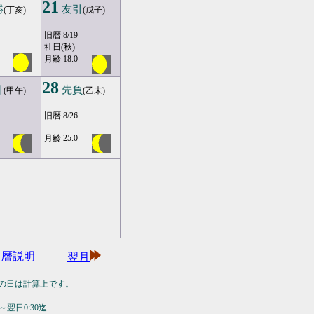
21
勝
友引
(丁亥)
(戊子)
旧暦 8/19
社日(秋)
月齢 18.0
28
引
先負
(甲午)
(乙未)
旧暦 8/26
月齢 25.0
暦説明
翌月
の日は計算上です。
翌日0:30迄