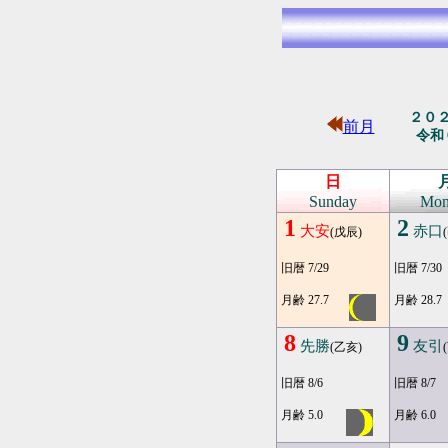
２０
前月
令和
日
Sunday
Mon
1
2
大安
赤口
(戊辰)
旧暦 7/29
旧暦 7/30
月齢 27.7
月齢 28.7
8
9
先勝
友引
(乙亥)
旧暦 8/6
旧暦 8/7
月齢 5.0
月齢 6.0