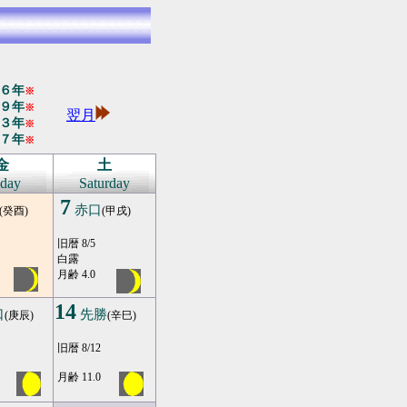
６年
※
９年
※
翌月
３年
※
７年
※
金
土
iday
Saturday
7
赤口
(癸酉)
(甲戌)
旧暦 8/5
白露
月齢 4.0
14
口
先勝
(庚辰)
(辛巳)
旧暦 8/12
月齢 11.0