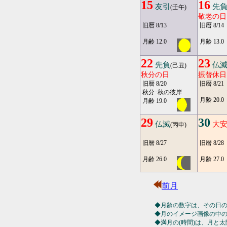
15
16
友引
先
(壬午)
敬老の日
旧暦 8/13
旧暦 8/14
月齢 12.0
月齢 13.0
22
23
先負
仏
(己丑)
秋分の日
振替休日
旧暦 8/20
旧暦 8/21
秋分･秋の彼岸
月齢 20.0
月齢 19.0
29
30
仏滅
大
(丙申)
旧暦 8/27
旧暦 8/28
月齢 26.0
月齢 27.0
前月
◆月齢の数字は、その日
◆月のイメージ画像の中
◆満月の(時間)は、月と太陽