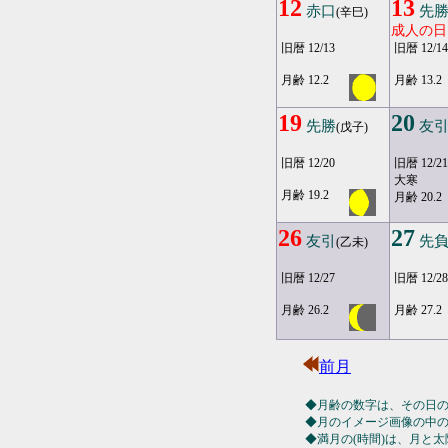
12
13
赤口
先
(辛巳)
成人の日
旧暦 12/13
旧暦 12/14
月齢 12.2
月齢 13.2
19
20
先勝
友
(戊子)
旧暦 12/20
旧暦 12/21
大寒
月齢 19.2
月齢 20.2
26
27
友引
先
(乙未)
旧暦 12/27
旧暦 12/28
月齢 26.2
月齢 27.2
前月
◆月齢の数字は、その日
◆月のイメージ画像の中
◆満月の(時間)は、月と太陽