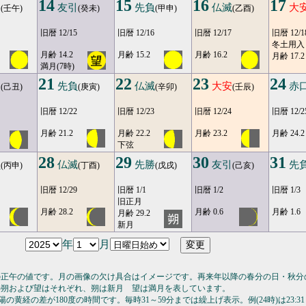
14
15
16
17
勝
友引
先負
仏滅
大
(壬午)
(癸未)
(甲申)
(乙酉)
旧暦 12/15
旧暦 12/16
旧暦 12/17
旧暦 12/1
冬土用入
月齢 14.2
月齢 15.2
月齢 16.2
月齢 17.2
満月(7時)
21
22
23
24
引
先負
仏滅
大安
赤
(己丑)
(庚寅)
(辛卯)
(壬辰)
旧暦 12/22
旧暦 12/23
旧暦 12/24
旧暦 12/2
月齢 21.2
月齢 22.2
月齢 23.2
月齢 24.2
下弦
28
29
30
31
負
仏滅
先勝
友引
先
(丙申)
(丁酉)
(戊戌)
(己亥)
旧暦 12/29
旧暦 1/1
旧暦 1/2
旧暦 1/3
旧正月
月齢 28.2
月齢 0.6
月齢 1.6
月齢 29.2
新月
年
月
の正午の値です。月の画像の欠け具合はイメージです。再来年以降の春分の日・秋分
の朔および望はそれぞれ、朔は新月 望は満月を表しています。
の黄経の差が180度の時間です。毎時31～59分までは繰上げ表示。例(24時)は23:31～