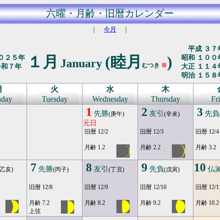
六曜・月齢・旧暦カレンダー
｜
今月
｜
平成 ３７
１月
(睦月
)
０２５年
昭和 １００
January
むつき
※
令和７年
大正 １１４
明治 １５８
月
火
水
木
day
Tuesday
Wednesday
Thursday
Fr
1
2
3
先勝
友引
先負
(庚午)
(辛未)
元日
旧暦 12/2
旧暦 12/3
旧暦 12/4
月齢 1.2
月齢 2.2
月齢 3.2
7
8
9
10
先勝
友引
先負
仏
(乙亥)
(丙子)
(丁丑)
(戊寅)
旧暦 12/8
旧暦 12/9
旧暦 12/10
旧暦 12/1
月齢 7.2
月齢 8.2
月齢 9.2
月齢 10.2
上弦