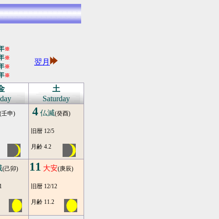
年
※
年
※
翌月
年
※
年
※
金
土
iday
Saturday
4
仏滅
(壬申)
(癸酉)
旧暦 12/5
月齢 4.2
11
滅
大安
(己卯)
(庚辰)
1
旧暦 12/12
月齢 11.2