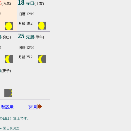
18
安
赤口
(丙戌)
(丁亥)
8
旧暦 12/19
月齢 18.2
25
口
先勝
(癸巳)
(甲午)
5
旧暦 12/26
月齢 25.2
負
(庚子)
暦説明
翌月
の日は計算上です。
翌日0:30迄