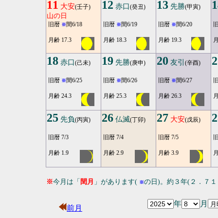
11
12
13
1
大安
赤口
先勝
(壬子)
(癸丑)
(甲寅)
山の日
旧暦
閏6/18
旧暦
閏6/19
旧暦
閏6/20
※
※
※
月齢 17.3
月齢 18.3
月齢 19.3
月
18
19
20
2
赤口
先勝
友引
(己未)
(庚申)
(辛酉)
旧暦
閏6/25
旧暦
閏6/26
旧暦
閏6/27
※
※
※
月齢 24.3
月齢 25.3
月齢 26.3
月
25
26
27
2
先負
仏滅
大安
(丙寅)
(丁卯)
(戊辰)
旧暦 7/3
旧暦 7/4
旧暦 7/5
旧
月齢 1.9
月齢 2.9
月齢 3.9
月
※
今月は「
閏月
」があります(
の日)。約３年(２．７
※
年
月
前月