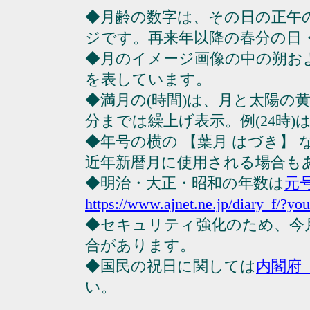
◆月齢の数字は、その日の正午
ジです。再来年以降の春分の日
◆月のイメージ画像の中の朔お
を表しています。
◆満月の(時間)は、月と太陽の黄
分までは繰上げ表示。例(24時)は23
◆年号の横の 【葉月 はづき】
近年新暦月に使用される場合も
◆明治・大正・昭和の年数は
元
https://www.ajnet.ne.jp/diary_f/?yo
◆セキュリティ強化のため、今
合があります。
◆国民の祝日に関しては
内閣府
い。