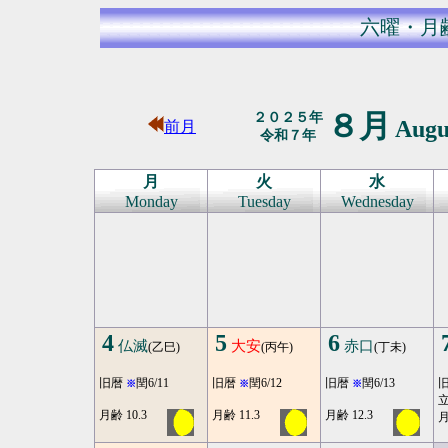
六曜・月
８月
２０２５年
Augu
前月
令和７年
月
火
水
Monday
Tuesday
Wednesday
4
5
6
仏滅
大安
赤口
(乙巳)
(丙午)
(丁未)
旧暦
閏6/11
旧暦
閏6/12
旧暦
閏6/13
※
※
※
月齢 10.3
月齢 11.3
月齢 12.3
月