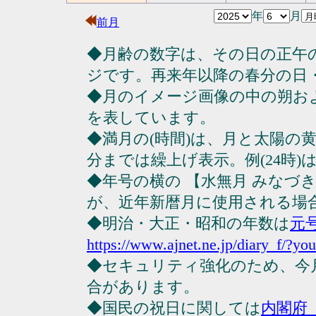
年
月
前月
◆月齢の数字は、その日の正午
ジです。再来年以降の春分の日
◆月のイメージ画像の中の朔お
を表しています。
◆満月の(時間)は、月と太陽の黄
分までは繰上げ表示。例(24時)は23
◆年号の横の 【水無月 みなづ
が、近年新暦月に使用される場
◆明治・大正・昭和の年数は
元
https://www.ajnet.ne.jp/diary_f/?yo
◆セキュリティ強化のため、今
合があります。
◆国民の祝日に関しては
内閣府