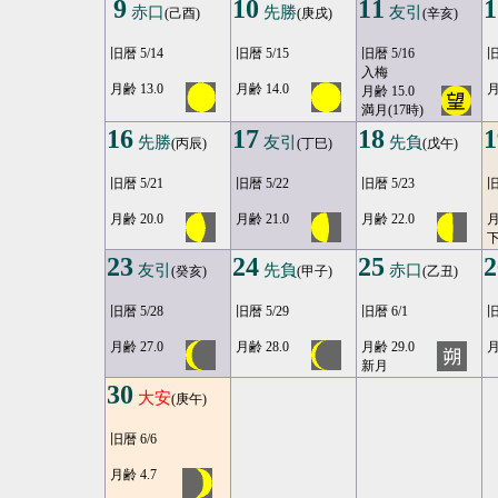
9
10
11
1
赤口
先勝
友引
(己酉)
(庚戌)
(辛亥)
旧暦 5/14
旧暦 5/15
旧暦 5/16
旧
入梅
月齢 13.0
月齢 14.0
月
月齢 15.0
満月(17時)
16
17
18
1
先勝
友引
先負
(丙辰)
(丁巳)
(戊午)
旧暦 5/21
旧暦 5/22
旧暦 5/23
旧
月齢 20.0
月齢 21.0
月齢 22.0
月
23
24
25
2
友引
先負
赤口
(癸亥)
(甲子)
(乙丑)
旧暦 5/28
旧暦 5/29
旧暦 6/1
旧
月齢 27.0
月齢 28.0
月齢 29.0
月
新月
30
大安
(庚午)
旧暦 6/6
月齢 4.7