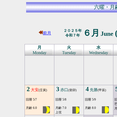
六曜・月
６月
２０２５年
June
前月
令和７年
月
火
水
Monday
Tuesday
Wednesday
2
3
4
大安
赤口
先勝
(壬寅)
(癸卯)
(甲辰)
旧暦 5/7
旧暦 5/8
旧暦 5/9
旧
月齢 6.0
月齢 7.0
月齢 8.0
月
上弦