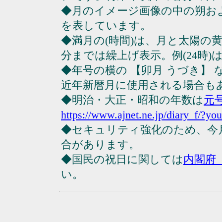
◆月のイメージ画像の中の朔お
を表しています。
◆満月の(時間)は、月と太陽の黄
分までは繰上げ表示。例(24時)は23
◆年号の横の 【卯月 うづき】
近年新暦月に使用される場合も
◆明治・大正・昭和の年数は
元
https://www.ajnet.ne.jp/diary_f/?yo
◆セキュリティ強化のため、今
合があります。
◆国民の祝日に関しては
内閣府
い。