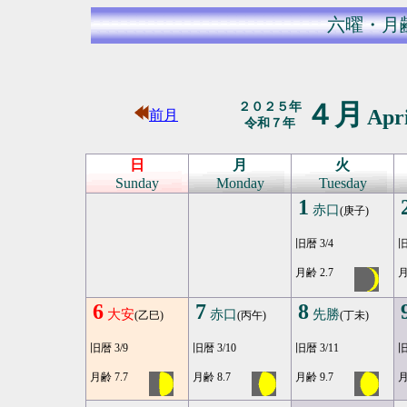
六曜・月
４月
２０２５年
Apr
前月
令和７年
日
月
火
Sunday
Monday
Tuesday
1
赤口
(庚子)
旧暦 3/4
旧
月齢 2.7
月
6
7
8
大安
赤口
先勝
(乙巳)
(丙午)
(丁未)
旧暦 3/9
旧暦 3/10
旧暦 3/11
旧
月齢 7.7
月齢 8.7
月齢 9.7
月