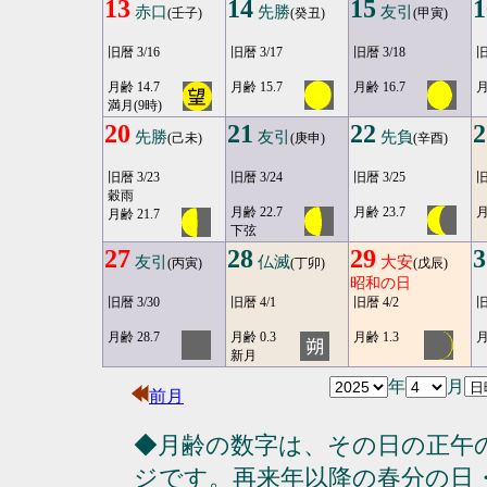
13
14
15
1
赤口
先勝
友引
(壬子)
(癸丑)
(甲寅)
旧暦 3/16
旧暦 3/17
旧暦 3/18
旧
月齢 14.7
月齢 15.7
月齢 16.7
月
満月(9時)
20
21
22
2
先勝
友引
先負
(己未)
(庚申)
(辛酉)
旧暦 3/23
旧暦 3/24
旧暦 3/25
旧
穀雨
月齢 22.7
月齢 23.7
月
月齢 21.7
下弦
27
28
29
3
友引
仏滅
大安
(丙寅)
(丁卯)
(戊辰)
昭和の日
旧暦 3/30
旧暦 4/1
旧暦 4/2
旧
月齢 28.7
月齢 0.3
月齢 1.3
月
新月
年
月
前月
◆月齢の数字は、その日の正午
ジです。再来年以降の春分の日