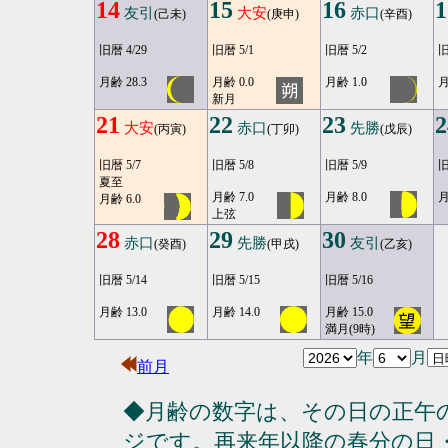
14
15
16
1
友引
大安
赤口
(己未)
(庚申)
(辛酉)
旧暦 4/29
旧暦 5/1
旧暦 5/2
旧
月齢 28.3
月齢 0.0
月齢 1.0
月
新月
21
22
23
2
大安
赤口
先勝
(丙寅)
(丁卯)
(戊辰)
旧暦 5/7
旧暦 5/8
旧暦 5/9
旧
夏至
月齢 7.0
月齢 8.0
月
月齢 6.0
上弦
28
29
30
赤口
先勝
友引
(癸酉)
(甲戌)
(乙亥)
旧暦 5/14
旧暦 5/15
旧暦 5/16
月齢 13.0
月齢 14.0
月齢 15.0
満月(9時)
年
月
前月
◆月齢の数字は、その日の正午
ジです。再来年以降の春分の日