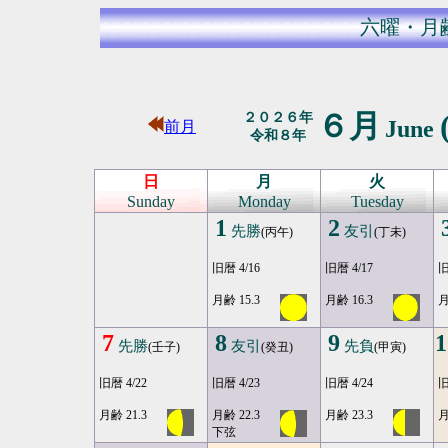
六曜・月
６月
２０２６年
June
前月
令和８年
日
月
火
Sunday
Monday
Tuesday
1
2
先勝
友引
(丙午)
(丁未)
旧暦 4/16
旧暦 4/17
旧
月齢 15.3
月齢 16.3
月
7
8
9
1
先勝
友引
先負
(壬子)
(癸丑)
(甲寅)
旧暦 4/22
旧暦 4/23
旧暦 4/24
旧
月齢 21.3
月齢 22.3
月齢 23.3
月
下弦