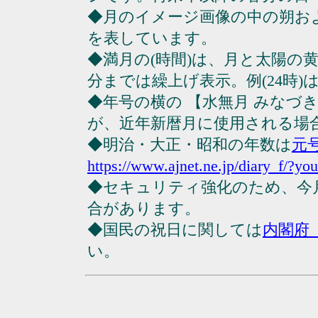
◆月のイメージ画像の中の朔お
を表しています。
◆満月の(時間)は、月と太陽の黄
分までは繰上げ表示。例(24時)は23
◆年号の横の 【水無月 みなづ
が、近年新暦月に使用される場
◆明治・大正・昭和の年数は
元
https://www.ajnet.ne.jp/diary_f/?yo
◆セキュリティ強化のため、今
合があります。
◆国民の祝日に関しては
内閣府
い。