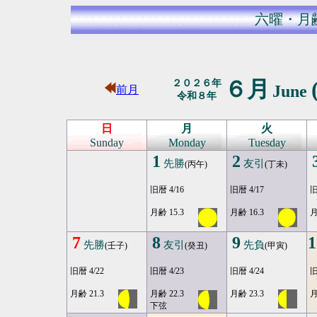
六曜・月
６月
２０２６年
June
前月
令和８年
日
月
火
Sunday
Monday
Tuesday
1
2
先勝
友引
(丙午)
(丁未)
旧暦 4/16
旧暦 4/17
旧
月齢 15.3
月齢 16.3
月
7
8
9
1
先勝
友引
先負
(壬子)
(癸丑)
(甲寅)
旧暦 4/22
旧暦 4/23
旧暦 4/24
旧
月齢 21.3
月齢 22.3
月齢 23.3
月
下弦