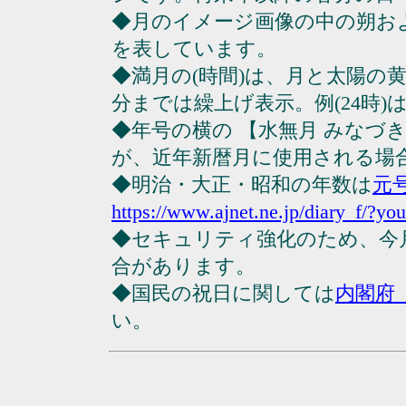
◆月のイメージ画像の中の朔お
を表しています。
◆満月の(時間)は、月と太陽の黄
分までは繰上げ表示。例(24時)は23
◆年号の横の 【水無月 みなづ
が、近年新暦月に使用される場
◆明治・大正・昭和の年数は
元
https://www.ajnet.ne.jp/diary_f/?yo
◆セキュリティ強化のため、今
合があります。
◆国民の祝日に関しては
内閣府
い。