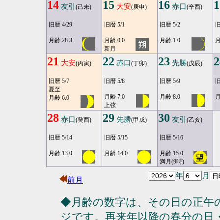
14
15
16
1
友引
大安
赤口
(己未)
(庚申)
(辛酉)
旧暦 4/29
旧暦 5/1
旧暦 5/2
旧
月齢 28.3
月齢 0.0
月齢 1.0
月
新月
21
22
23
2
大安
赤口
先勝
(丙寅)
(丁卯)
(戊辰)
旧暦 5/7
旧暦 5/8
旧暦 5/9
旧
夏至
月齢 7.0
月齢 8.0
月
月齢 6.0
上弦
28
29
30
赤口
先勝
友引
(癸酉)
(甲戌)
(乙亥)
旧暦 5/14
旧暦 5/15
旧暦 5/16
月齢 13.0
月齢 14.0
月齢 15.0
満月(9時)
年
月
前月
◆月齢の数字は、その日の正午
ジです。再来年以降の春分の日