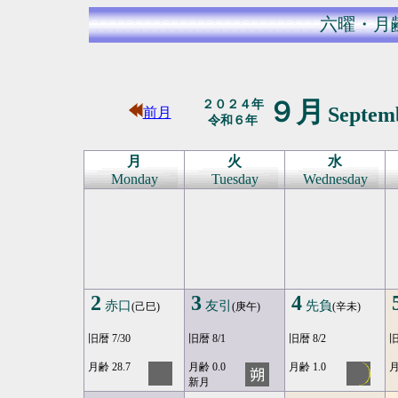
六曜・月
９月
２０２４年
Septem
前月
令和６年
月
火
水
Monday
Tuesday
Wednesday
2
3
4
赤口
友引
先負
(己巳)
(庚午)
(辛未)
旧暦 7/30
旧暦 8/1
旧暦 8/2
旧
月齢 28.7
月齢 0.0
月齢 1.0
月
新月