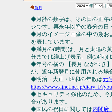
年
月
前月
◆月齢の数字は、その日の正午
ジです。再来年以降の春分の日
◆月のイメージ画像の中の朔お
を表しています。
◆満月の(時間)は、月と太陽の黄
分までは繰上げ表示。例(24時)は23
◆年号の横の 【長月 ながつき
が、近年新暦月に使用される場
◆明治・大正・昭和の年数は
元
https://www.ajnet.ne.jp/diary_f/?yo
◆セキュリティ強化のため、今
合があります。
◆国民の祝日に関しては
内閣府