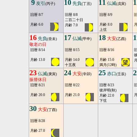
9
10
11
1
友引
先負
仏滅
(丙子)
(丁丑)
(戊寅)
旧暦 8/7
旧暦 8/8
旧暦 8/9
旧
二百二十日
月齢 6.0
月齢 8.0
月
月齢 7.0
上弦
16
17
18
1
先負
仏滅
大安
(癸未)
(甲申)
(乙酉)
敬老の日
旧暦 8/14
旧暦 8/15
旧暦 8/16
旧
彼
月齢 13.0
月齢 14.0
月齢 15.0
月
十五夜
満月(12時)
23
24
25
2
仏滅
大安
赤口
(庚寅)
(辛卯)
(壬辰)
振替休日
旧暦 8/21
旧暦 8/22
旧暦 8/23
旧
彼岸明(秋)
月齢 20.0
月齢 21.0
月
月齢 22.0
下弦
30
大安
(丁酉)
旧暦 8/28
月齢 27.0