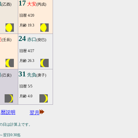
17
滅
大安
(乙酉)
(丙戌)
旧暦 4/20
月齢 19.3
24
安
赤口
(壬辰)
(癸巳)
旧暦 4/27
月齢 26.3
31
引
先負
(己亥)
(庚子)
旧暦 5/5
月齢 4.0
暦説明
翌月
の日は計算上です。
翌日0:30迄