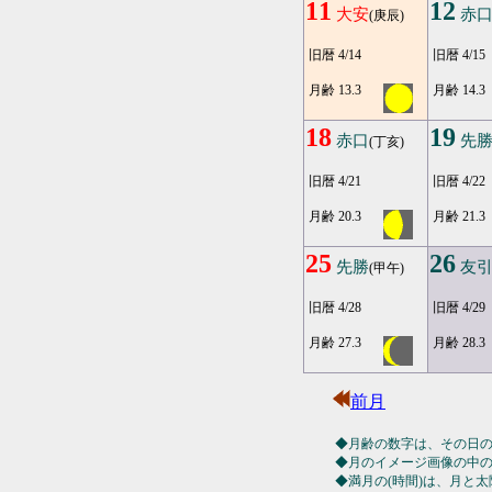
11
12
大安
赤
(庚辰)
旧暦 4/14
旧暦 4/15
月齢 13.3
月齢 14.3
18
19
赤口
先
(丁亥)
旧暦 4/21
旧暦 4/22
月齢 20.3
月齢 21.3
25
26
先勝
友
(甲午)
旧暦 4/28
旧暦 4/29
月齢 27.3
月齢 28.3
前月
◆月齢の数字は、その日
◆月のイメージ画像の中
◆満月の(時間)は、月と太陽