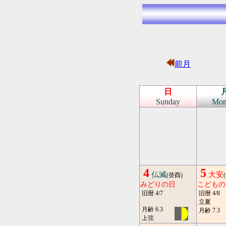
前月
日
Sunday
Mon
4
5
仏滅
大安
(癸酉)
みどりの日
こどもの
旧暦 4/7
旧暦 4/8
立夏
月齢 6.3
月齢 7.3
上弦