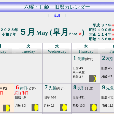
六曜・月齢・旧暦カレンダー
｜
今月
｜
平成 ３７年
５月
(皐月
)
２０２５年
昭和 １００年
May
さつき
※
令和７年
大正 １１４年
明治 １５８年
月
火
水
木
day
Tuesday
Wednesday
Thursday
Fr
1
2
先勝
友引
(庚午)
旧暦 4/4
旧暦 4/5
八十八夜
月齢 4.3
月齢 3.3
6
7
8
9
赤口
先勝
友引
先負
(甲戌)
(乙亥)
(丙子)
(丁丑)
日
振替休日
旧暦 4/9
旧暦 4/10
旧暦 4/11
旧暦 4/12
月齢 8.3
月齢 9.3
月齢 10.3
月齢 11.3