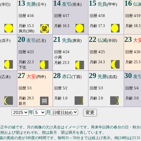
13
14
15
16
口
先勝
友引
先負
仏
(辛巳)
(壬午)
(癸未)
(甲申)
旧暦 4/16
旧暦 4/17
旧暦 4/18
旧暦 4/19
月齢 15.3
月齢 16.3
月齢 17.3
月齢 18.3
満月(2時)
20
21
22
23
勝
友引
先負
仏滅
大
(戊子)
(己丑)
(庚寅)
(辛卯)
旧暦 4/23
旧暦 4/24
旧暦 4/25
旧暦 4/26
小満
月齢 22.3
月齢 24.3
月齢 25.3
月齢 23.3
下弦
27
28
29
30
引
大安
赤口
先勝
友
(乙未)
(丙申)
(丁酉)
(戊戌)
旧暦 5/1
旧暦 5/2
旧暦 5/3
旧暦 5/4
月齢 29.3
月齢 1.0
月齢 2.0
月齢 3.0
新月
年
月
の正午の値です。月の画像の欠け具合はイメージです。再来年以降の春分の日・秋分
の朔および望はそれぞれ、朔は新月 望は満月を表しています。
の黄経の差が180度の時間です。毎時31～59分までは繰上げ表示。例(24時)は23:31～