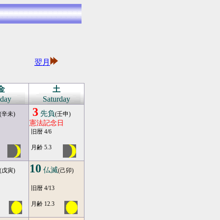
※
※
翌月
※
※
金
土
iday
Saturday
3
先負
(辛未)
(壬申)
憲法記念日
旧暦 4/6
月齢 5.3
10
仏滅
(戊寅)
(己卯)
旧暦 4/13
月齢 12.3