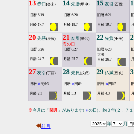
13
14
15
1
赤口
先勝
友引
(癸未)
(甲申)
(乙酉)
旧暦 6/19
旧暦 6/20
旧暦 6/21
旧
月齢 17.7
月齢 18.7
月齢 19.7
月
20
21
22
2
先勝
友引
先負
(庚寅)
(辛卯)
(壬辰)
海の日
旧暦 6/26
旧暦 6/27
旧暦 6/28
旧
大暑
月齢 24.7
月齢 25.7
月
月齢 26.7
27
28
29
3
友引
先負
仏滅
(丁酉)
(戊戌)
(己亥)
旧暦
閏6/3
旧暦
閏6/4
旧暦
閏6/5
※
※
※
月齢 2.3
月齢 3.3
月齢 4.3
月
※
今月は「
閏月
」があります(
の日)。約３年(２．７
※
年
月
前月