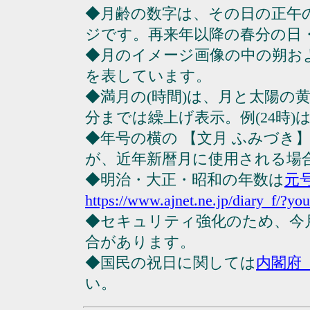
◆月齢の数字は、その日の正午
ジです。再来年以降の春分の日
◆月のイメージ画像の中の朔お
を表しています。
◆満月の(時間)は、月と太陽の黄
分までは繰上げ表示。例(24時)は23
◆年号の横の 【文月 ふみづき
が、近年新暦月に使用される場
◆明治・大正・昭和の年数は
元
https://www.ajnet.ne.jp/diary_f/?yo
◆セキュリティ強化のため、今
合があります。
◆国民の祝日に関しては
内閣府
い。