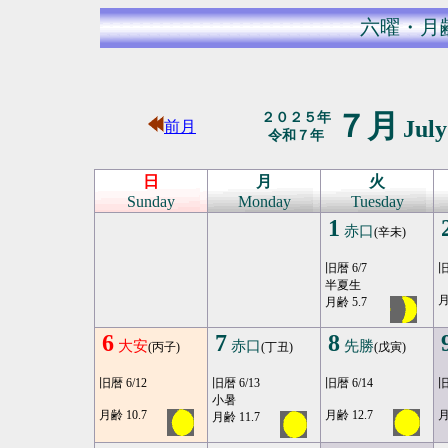
六曜・月
７月
２０２５年
Jul
前月
令和７年
日
月
火
Sunday
Monday
Tuesday
1
赤口
(辛未)
旧暦 6/7
旧
半夏生
月
月齢 5.7
6
7
8
大安
赤口
先勝
(丙子)
(丁丑)
(戊寅)
旧暦 6/12
旧暦 6/13
旧暦 6/14
旧
小暑
月齢 10.7
月齢 12.7
月
月齢 11.7