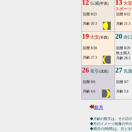
12
13
仏滅
大
(甲寅)
スポーツ
旧暦 8/21
旧暦 8/22
月齢 20.3
月齢 21.3
19
20
大安
赤
(辛酉)
旧暦 8/28
旧暦 8/29
秋土用入
月齢 27.3
月齢 28.3
26
27
友引
先
(戊辰)
旧暦 9/6
旧暦 9/7
月齢 4.6
月齢 5.6
前月
◆月齢の数字は、その日
◆月のイメージ画像の中
◆満月の(時間)は、月と太陽