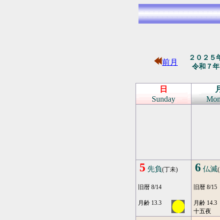
２０２５
前月
令和７年
日
Sunday
Mon
5
6
先負
仏滅
(丁未)
旧暦 8/14
旧暦 8/15
月齢 13.3
月齢 14.3
十五夜