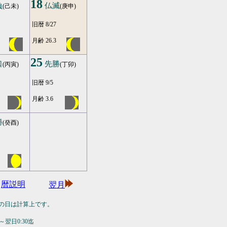
18
負
仏滅
(己未)
(庚申)
旧暦 8/27
月齢 26.3
25
口
先勝
(丙寅)
(丁卯)
旧暦 9/5
月齢 3.6
勝
(癸酉)
暦説明
翌月
の日は計算上です。
翌日0:30迄