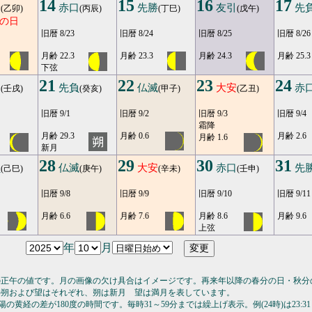
14
15
16
17
安
赤口
先勝
友引
先
(乙卯)
(丙辰)
(丁巳)
(戊午)
の日
旧暦 8/23
旧暦 8/24
旧暦 8/25
旧暦 8/26
月齢 22.3
月齢 23.3
月齢 24.3
月齢 25.3
下弦
21
22
23
24
口
先負
仏滅
大安
赤
(壬戌)
(癸亥)
(甲子)
(乙丑)
旧暦 9/1
旧暦 9/2
旧暦 9/3
旧暦 9/4
霜降
月齢 29.3
月齢 0.6
月齢 2.6
月齢 1.6
新月
28
29
30
31
負
仏滅
大安
赤口
先
(己巳)
(庚午)
(辛未)
(壬申)
旧暦 9/8
旧暦 9/9
旧暦 9/10
旧暦 9/11
月齢 6.6
月齢 7.6
月齢 8.6
月齢 9.6
上弦
年
月
の正午の値です。月の画像の欠け具合はイメージです。再来年以降の春分の日・秋分
の朔および望はそれぞれ、朔は新月 望は満月を表しています。
の黄経の差が180度の時間です。毎時31～59分までは繰上げ表示。例(24時)は23:31～