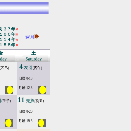
 ３７年
※
１００年
※
翌月
１１４年
※
１５８年
※
金
土
iday
Saturday
4
友引
(乙巳)
(丙午)
旧暦 8/13
月齢 12.3
11
引
先負
(壬子)
(癸丑)
旧暦 8/20
月齢 19.3