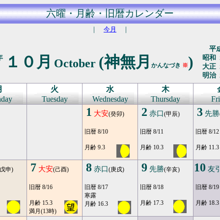
六曜・月齢・旧暦カレンダー
｜
今月
｜
平成
１０月
(神無月
)
年
昭和 
October
かんなづき
※
大正 
明治 
月
火
水
木
day
Tuesday
Wednesday
Thursday
Fr
1
2
3
大安
赤口
先勝
(癸卯)
(甲辰)
旧暦 8/10
旧暦 8/11
旧暦 8/12
月齢 9.3
月齢 10.3
月齢 11.3
7
8
9
10
大安
赤口
先勝
友
(戊申)
(己酉)
(庚戌)
(辛亥)
旧暦 8/16
旧暦 8/17
旧暦 8/18
旧暦 8/19
寒露
月齢 15.3
月齢 17.3
月齢 18.3
月齢 16.3
満月(13時)