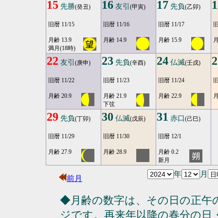
15
16
17
1
先勝
友引
先負
(癸丑)
(甲寅)
(乙卯)
旧暦 11/15
旧暦 11/16
旧暦 11/17
旧
月齢 13.9
月齢 14.9
月齢 15.9
月
満月(18時)
22
23
24
2
友引
先負
仏滅
(庚申)
(辛酉)
(壬戌)
旧暦 11/22
旧暦 11/23
旧暦 11/24
旧
月齢 20.9
月齢 21.9
月齢 22.9
月
下弦
29
30
31
先負
仏滅
赤口
(丁卯)
(戊辰)
(己巳)
旧暦 11/29
旧暦 11/30
旧暦 12/1
月齢 27.9
月齢 28.9
月齢 0.2
新月
年
月
前月
◆月齢の数字は、その日の正午
ジです。再来年以降の春分の日