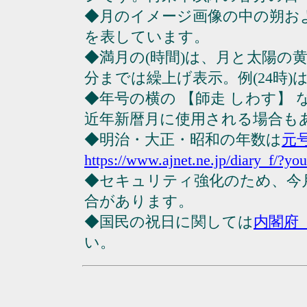
◆月のイメージ画像の中の朔お
を表しています。
◆満月の(時間)は、月と太陽の黄
分までは繰上げ表示。例(24時)は23
◆年号の横の 【師走 しわす】
近年新暦月に使用される場合も
◆明治・大正・昭和の年数は
元
https://www.ajnet.ne.jp/diary_f/?yo
◆セキュリティ強化のため、今
合があります。
◆国民の祝日に関しては
内閣府
い。