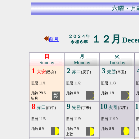
六曜・月
１２月
２０２４年
Dec
前月
令和６年
日
月
火
Sunday
Monday
Tuesday
1
2
3
大安
赤口
先勝
(己亥)
(庚子)
(辛丑)
旧暦 11/1
旧暦 11/2
旧暦 11/3
旧
月齢 29.6
月齢 0.9
月齢 1.9
月
新月
8
9
10
1
赤口
先勝
友引
(丙午)
(丁未)
(戊申)
旧暦 11/8
旧暦 11/9
旧暦 11/10
旧
月齢 6.9
月齢 7.9
月齢 8.9
月
上弦