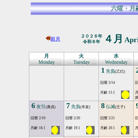
六曜・月
４月
２０２６年
Apr
前月
令和８年
月
火
水
Monday
Tuesday
Wednesday
1
先負
(乙巳)
旧暦 2/14
旧
月齢 13.1
月
満
6
7
8
友引
先負
仏滅
(庚戌)
(辛亥)
(壬子)
旧暦 2/19
旧暦 2/20
旧暦 2/21
旧
月齢 18.1
月齢 19.1
月齢 20.1
月