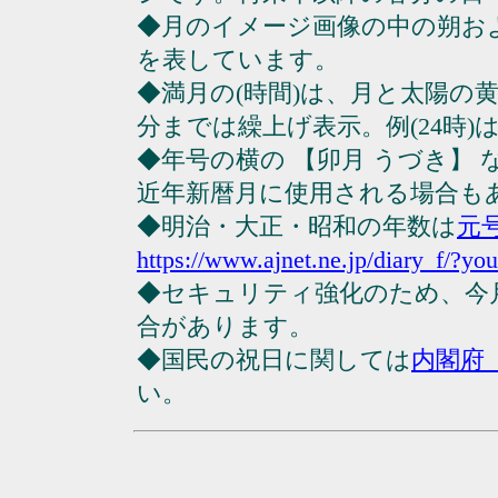
◆月のイメージ画像の中の朔お
を表しています。
◆満月の(時間)は、月と太陽の黄
分までは繰上げ表示。例(24時)は23
◆年号の横の 【卯月 うづき】
近年新暦月に使用される場合も
◆明治・大正・昭和の年数は
元
https://www.ajnet.ne.jp/diary_f/?yo
◆セキュリティ強化のため、今
合があります。
◆国民の祝日に関しては
内閣府
い。