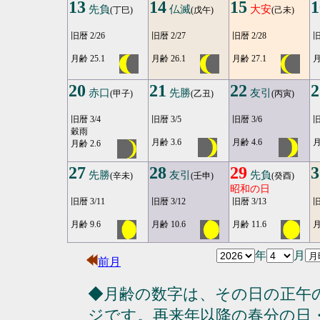
13
14
15
1
先負
仏滅
大安
(丁巳)
(戊午)
(己未)
旧暦 2/26
旧暦 2/27
旧暦 2/28
旧
月齢 25.1
月齢 26.1
月齢 27.1
月
20
21
22
2
赤口
先勝
友引
(甲子)
(乙丑)
(丙寅)
旧暦 3/4
旧暦 3/5
旧暦 3/6
旧
穀雨
月齢 3.6
月齢 4.6
月
月齢 2.6
27
28
29
3
先勝
友引
先負
(辛未)
(壬申)
(癸酉)
昭和の日
旧暦 3/11
旧暦 3/12
旧暦 3/13
旧
月齢 9.6
月齢 10.6
月齢 11.6
月
年
月
前月
◆月齢の数字は、その日の正午
ジです。再来年以降の春分の日