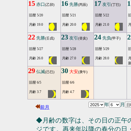
15
16
17
1
赤口
先勝
友引
(乙卯)
(丙辰)
(丁巳)
旧暦 5/20
旧暦 5/21
旧暦 5/22
旧
月齢 19.0
月齢 20.0
月齢 21.0
月
22
23
24
2
先勝
友引
先負
(壬戌)
(癸亥)
(甲子)
旧暦 5/27
旧暦 5/28
旧暦 5/29
旧
月齢 26.0
月齢 27.0
月齢 28.0
月
29
30
仏滅
大安
(己巳)
(庚午)
旧暦 6/5
旧暦 6/6
月齢 3.7
月齢 4.7
年
月
前月
◆月齢の数字は、その日の正午
ジです。再来年以降の春分の日