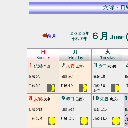
六曜・月
６月
２０２５年
June
前月
令和７年
日
月
火
Sunday
Monday
Tuesday
1
2
3
仏滅
大安
赤口
(辛丑)
(壬寅)
(癸卯)
旧暦 5/6
旧暦 5/7
旧暦 5/8
旧
月齢 5.0
月齢 6.0
月齢 7.0
月
上弦
8
9
10
1
大安
赤口
先勝
(戊申)
(己酉)
(庚戌)
旧暦 5/13
旧暦 5/14
旧暦 5/15
旧
月齢 12.0
月齢 13.0
月齢 14.0
月
満