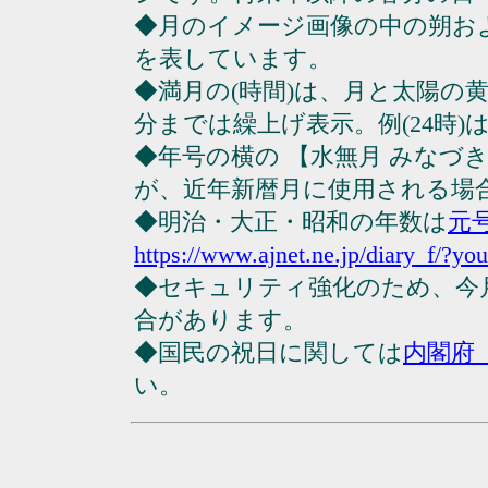
◆月のイメージ画像の中の朔お
を表しています。
◆満月の(時間)は、月と太陽の黄
分までは繰上げ表示。例(24時)は23
◆年号の横の 【水無月 みなづ
が、近年新暦月に使用される場
◆明治・大正・昭和の年数は
元
https://www.ajnet.ne.jp/diary_f/?yo
◆セキュリティ強化のため、今
合があります。
◆国民の祝日に関しては
内閣府
い。