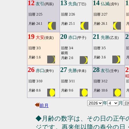
12
13
14
1
友引
先負
仏滅
(丙辰)
(丁巳)
(戊午)
旧暦 2/25
旧暦 2/26
旧暦 2/27
旧
月齢 24.1
月齢 25.1
月齢 26.1
月
19
20
21
2
大安
赤口
先勝
(癸亥)
(甲子)
(乙丑)
旧暦 3/3
旧暦 3/4
旧暦 3/5
旧
穀雨
月齢 1.6
月齢 3.6
月
月齢 2.6
26
27
28
2
赤口
先勝
友引
(庚午)
(辛未)
(壬申)
旧暦 3/10
旧暦 3/11
旧暦 3/12
旧
月齢 8.6
月齢 9.6
月齢 10.6
月
年
月
前月
◆月齢の数字は、その日の正午
ジです。再来年以降の春分の日