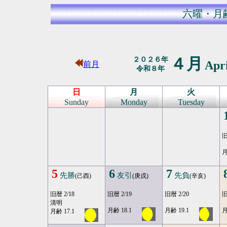
六曜・月
４月
２０２６年
Apr
前月
令和８年
日
月
火
Sunday
Monday
Tuesday
旧
月
5
6
7
先勝
友引
先負
(己酉)
(庚戌)
(辛亥)
旧暦 2/18
旧暦 2/19
旧暦 2/20
旧
清明
月齢 18.1
月齢 19.1
月
月齢 17.1