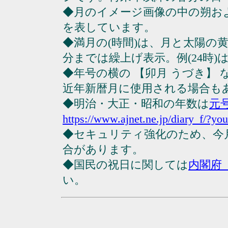
◆月のイメージ画像の中の朔お
を表しています。
◆満月の(時間)は、月と太陽の黄
分までは繰上げ表示。例(24時)は23
◆年号の横の 【卯月 うづき】
近年新暦月に使用される場合も
◆明治・大正・昭和の年数は
元
https://www.ajnet.ne.jp/diary_f/?yo
◆セキュリティ強化のため、今
合があります。
◆国民の祝日に関しては
内閣府
い。