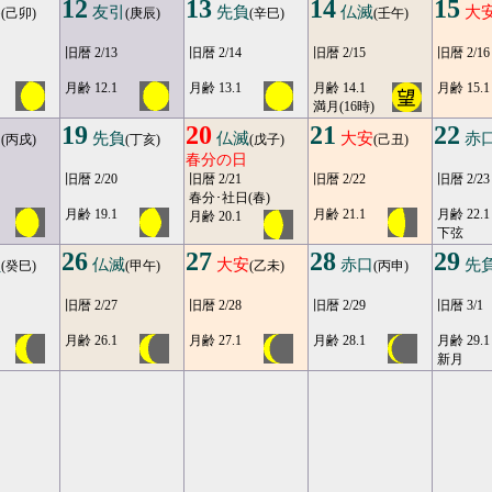
12
13
14
15
勝
友引
先負
仏滅
大
(己卯)
(庚辰)
(辛巳)
(壬午)
旧暦 2/13
旧暦 2/14
旧暦 2/15
旧暦 2/16
月齢 12.1
月齢 13.1
月齢 14.1
月齢 15.1
満月(16時)
19
20
21
22
引
先負
仏滅
大安
赤
(丙戌)
(丁亥)
(戊子)
(己丑)
春分の日
旧暦 2/20
旧暦 2/21
旧暦 2/22
旧暦 2/23
春分･社日(春)
月齢 19.1
月齢 21.1
月齢 22.1
月齢 20.1
下弦
26
27
28
29
負
仏滅
大安
赤口
先
(癸巳)
(甲午)
(乙未)
(丙申)
旧暦 2/27
旧暦 2/28
旧暦 2/29
旧暦 3/1
月齢 26.1
月齢 27.1
月齢 28.1
月齢 29.1
新月