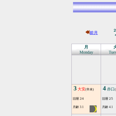
前月
月
Monday
Tue
3
4
大安
赤口
(辛未)
旧暦 2/4
旧暦 2/5
月齢 3.1
月齢 4.1