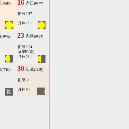
16
安
赤口
(癸未)
(甲申)
旧暦 2/17
月齢 16.1
23
口
先勝
(庚寅)
(辛卯)
旧暦 2/24
彼岸明(春)
月齢 23.1
30
負
仏滅
(丁酉)
(戊戌)
旧暦 3/2
月齢 0.7