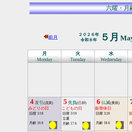
六曜・月
５月
２０２６年
Ma
前月
令和８年
月
火
水
Monday
Tuesday
Wednesday
4
5
6
友引
先負
仏滅
(戊寅)
(己卯)
(庚辰)
みどりの日
こどもの日
振替休日
旧暦 3/18
旧暦 3/19
旧暦 3/20
旧
立夏
月齢 16.6
月齢 18.6
月
月齢 17.6