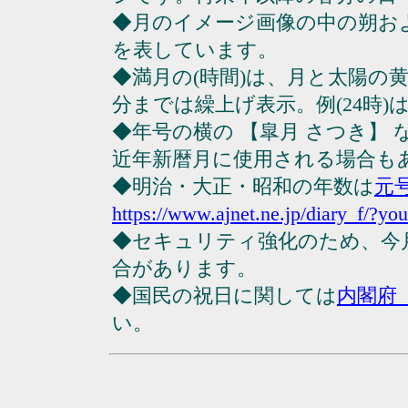
◆月のイメージ画像の中の朔お
を表しています。
◆満月の(時間)は、月と太陽の黄
分までは繰上げ表示。例(24時)は23
◆年号の横の 【皐月 さつき】
近年新暦月に使用される場合も
◆明治・大正・昭和の年数は
元
https://www.ajnet.ne.jp/diary_f/?yo
◆セキュリティ強化のため、今
合があります。
◆国民の祝日に関しては
内閣府
い。