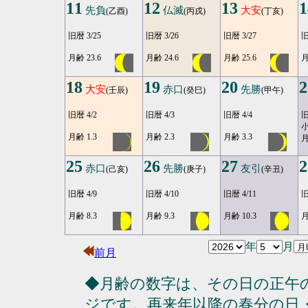
11
12
13
1
先負
仏滅
大安
(乙酉)
(丙戌)
(丁亥)
旧暦 3/25
旧暦 3/26
旧暦 3/27
旧
月齢 23.6
月齢 24.6
月齢 25.6
月
18
19
20
2
大安
赤口
先勝
(壬辰)
(癸巳)
(甲午)
旧暦 4/2
旧暦 4/3
旧暦 4/4
旧
月齢 1.3
月齢 2.3
月齢 3.3
月
25
26
27
2
赤口
先勝
友引
(己亥)
(庚子)
(辛丑)
旧暦 4/9
旧暦 4/10
旧暦 4/11
旧
月齢 8.3
月齢 9.3
月齢 10.3
月
年
月
前月
◆月齢の数字は、その日の正午
ジです。再来年以降の春分の日