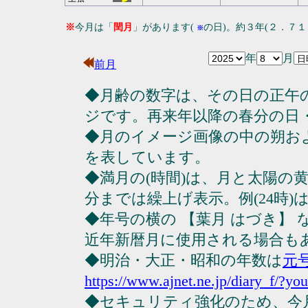
※
今月は「
閏月
」があります(
の日)。約３年(２．７
※
年
月
前月
◆月齢の数字は、その日の正午
ジです。再来年以降の春分の日
◆月のイメージ画像の中の朔お
を表しています。
◆満月の(時間)は、月と太陽の黄
分までは繰上げ表示。例(24時)は23
◆年号の横の 【葉月 はづき】
近年新暦月に使用される場合も
◆明治・大正・昭和の年数は
元
https://www.ajnet.ne.jp/diary_f/?yo
◆セキュリティ強化のため、今