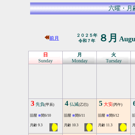
六曜・月
８月
２０２５年
Augu
前月
令和７年
日
月
火
Sunday
Monday
Tuesday
3
4
5
先負
仏滅
大安
(甲辰)
(乙巳)
(丙午)
旧暦
閏6/10
旧暦
閏6/11
旧暦
閏6/12
※
※
※
月齢 9.3
月齢 10.3
月齢 11.3
月