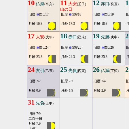
10
11
12
1
仏滅
大安
赤口
(辛亥)
(壬子)
(癸丑)
山の日
旧暦
閏6/17
旧暦
閏6/18
旧暦
閏6/19
※
※
※
月齢 16.3
月齢 17.3
月齢 18.3
月
17
18
19
2
大安
赤口
先勝
(戊午)
(己未)
(庚申)
旧暦
閏6/24
旧暦
閏6/25
旧暦
閏6/26
※
※
※
月齢 23.3
月齢 24.3
月齢 25.3
月
24
25
26
2
友引
先負
仏滅
(乙丑)
(丙寅)
(丁卯)
旧暦 7/2
旧暦 7/3
旧暦 7/4
旧
月齢 0.9
月齢 1.9
月齢 2.9
月
31
先負
(壬申)
旧暦 7/9
二百十日
月齢 7.9
上弦