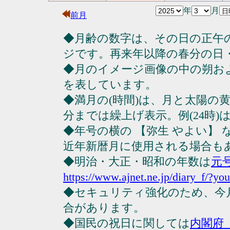
年
月
前月
◆月齢の数字は、その日の正午
ジです。再来年以降の春分の日
◆月のイメージ画像の中の朔お
を表しています。
◆満月の(時間)は、月と太陽の黄
分までは繰上げ表示。例(24時)は23
◆年号の横の 【弥生 やよい】
近年新暦月に使用される場合も
◆明治・大正・昭和の年数は
元
https://www.ajnet.ne.jp/diary_f/?yo
◆セキュリティ強化のため、今
合があります。
◆国民の祝日に関しては
内閣府