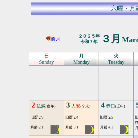
六曜・月
３月
２０２５年
Mar
前月
令和７年
日
月
火
Sunday
Monday
Tuesday
2
3
4
仏滅
大安
赤口
(庚午)
(辛未)
(壬申)
旧暦 2/3
旧暦 2/4
旧暦 2/5
旧
月齢 2.1
月齢 3.1
月齢 4.1
月