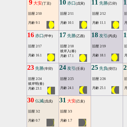
9
10
11
1
大安
赤口
先勝
(丁丑)
(戊寅)
(己卯)
旧暦 2/10
旧暦 2/11
旧暦 2/12
旧
月齢 9.1
月齢 10.1
月齢 11.1
月
16
17
18
1
赤口
先勝
友引
(甲申)
(乙酉)
(丙戌)
旧暦 2/17
旧暦 2/18
旧暦 2/19
旧
彼岸入(春)
月齢 16.1
月齢 18.1
月
月齢 17.1
23
24
25
2
先勝
友引
先負
(辛卯)
(壬辰)
(癸巳)
旧暦 2/24
旧暦 2/25
旧暦 2/26
旧
彼岸明(春)
月齢 24.1
月齢 25.1
月
月齢 23.1
30
31
仏滅
大安
(戊戌)
(己亥)
旧暦 3/2
旧暦 3/3
月齢 0.7
月齢 1.7