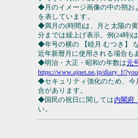
◆月のイメージ画像の中の朔お
を表しています。
◆満月の(時間)は、月と太陽の黄
分までは繰上げ表示。例(24時)は23
◆年号の横の 【睦月 むつき】
近年新暦月に使用される場合も
◆明治・大正・昭和の年数は
元
https://www.ajnet.ne.jp/diary_f/?yo
◆セキュリティ強化のため、今
合があります。
◆国民の祝日に関しては
内閣府
い。