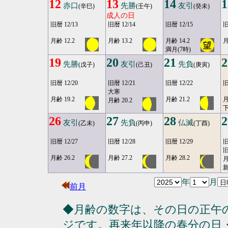
12
13
14
1
赤口
先勝
友引
(辛巳)
(壬午)
(癸未)
成人の日
旧暦 12/13
旧暦 12/14
旧暦 12/15
旧
月齢 12.2
月齢 13.2
月齢 14.2
月
満月(7時)
19
20
21
2
先勝
友引
先負
(戊子)
(己丑)
(庚寅)
旧暦 12/20
旧暦 12/21
旧暦 12/22
旧
大寒
月齢 19.2
月齢 21.2
月
月齢 20.2
26
27
28
2
友引
先負
仏滅
(乙未)
(丙申)
(丁酉)
旧暦 12/27
旧暦 12/28
旧暦 12/29
旧
旧
月齢 26.2
月齢 27.2
月齢 28.2
月
年
月
前月
◆月齢の数字は、その日の正午
ジです。再来年以降の春分の日