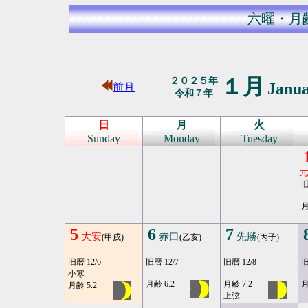
六曜・月
１月
２０２５年
Janu
前月
令和７年
日
月
火
Sunday
Monday
Tuesday
旧
月
5
6
7
大安
赤口
先勝
(甲戌)
(乙亥)
(丙子)
旧暦 12/6
旧暦 12/7
旧暦 12/8
旧
小寒
月齢 6.2
月齢 7.2
月
月齢 5.2
上弦