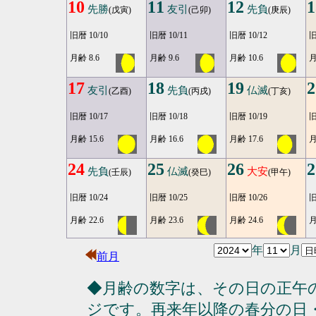
10
11
12
1
先勝
友引
先負
(戊寅)
(己卯)
(庚辰)
旧暦 10/10
旧暦 10/11
旧暦 10/12
旧
月齢 8.6
月齢 9.6
月齢 10.6
月
17
18
19
2
友引
先負
仏滅
(乙酉)
(丙戌)
(丁亥)
旧暦 10/17
旧暦 10/18
旧暦 10/19
旧
月齢 15.6
月齢 16.6
月齢 17.6
月
24
25
26
2
先負
仏滅
大安
(壬辰)
(癸巳)
(甲午)
旧暦 10/24
旧暦 10/25
旧暦 10/26
旧
月齢 22.6
月齢 23.6
月齢 24.6
月
年
月
前月
◆月齢の数字は、その日の正午
ジです。再来年以降の春分の日