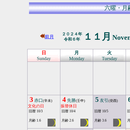
六曜・月
１１月
２０２４年
Nove
前月
令和６年
日
月
火
Sunday
Monday
Tuesday
3
4
5
赤口
先勝
友引
(辛未)
(壬申)
(癸酉)
文化の日
振替休日
旧暦 10/3
旧暦 10/4
旧暦 10/5
旧
月齢 1.6
月齢 2.6
月齢 3.6
月