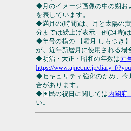
◆月のイメージ画像の中の朔お
を表しています。
◆満月の(時間)は、月と太陽の黄
分までは繰上げ表示。例(24時)は23
◆年号の横の 【霜月 しもつき
が、近年新暦月に使用される場
◆明治・大正・昭和の年数は
元
https://www.ajnet.ne.jp/diary_f/?yo
◆セキュリティ強化のため、今
合があります。
◆国民の祝日に関しては
内閣府
い。