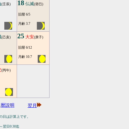
18
負
仏滅
(壬辰)
(癸巳)
旧暦 6/5
月齢 3.7
25
滅
大安
(己亥)
(庚子)
旧暦 6/12
月齢 10.7
安
(丙午)
暦説明
翌月
の日は計算上です。
翌日0:30迄