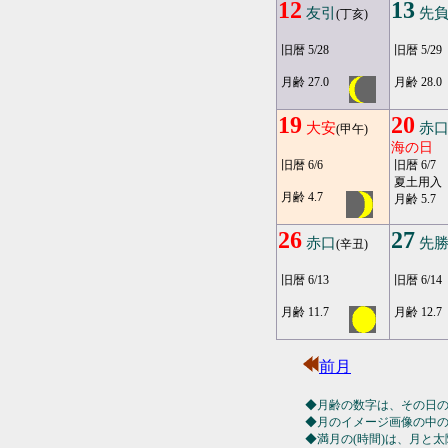
12
13
友引
先
(丁亥)
旧暦 5/28
旧暦 5/29
月齢 27.0
月齢 28.0
19
20
大安
赤
(甲午)
海の日
旧暦 6/6
旧暦 6/7
夏土用入
月齢 4.7
月齢 5.7
26
27
赤口
先
(辛丑)
旧暦 6/13
旧暦 6/14
月齢 11.7
月齢 12.7
前月
◆月齢の数字は、その日
◆月のイメージ画像の中
◆満月の(時間)は、月と太陽