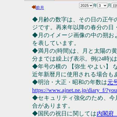
年
月
前月
◆月齢の数字は、その日の正午
ジです。再来年以降の春分の日
◆月のイメージ画像の中の朔お
を表しています。
◆満月の(時間)は、月と太陽の黄
分までは繰上げ表示。例(24時)は23
◆年号の横の 【弥生 やよい】
近年新暦月に使用される場合も
◆明治・大正・昭和の年数は
元
https://www.ajnet.ne.jp/diary_f/?yo
◆セキュリティ強化のため、今
合があります。
◆国民の祝日に関しては
内閣府