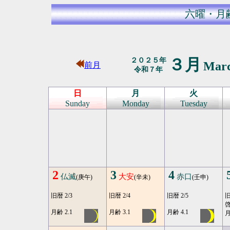
六曜・月
３月
２０２５年
Mar
前月
令和７年
日
月
火
Sunday
Monday
Tuesday
2
3
4
仏滅
大安
赤口
(庚午)
(辛未)
(壬申)
旧暦 2/3
旧暦 2/4
旧暦 2/5
旧
月齢 2.1
月齢 3.1
月齢 4.1
月