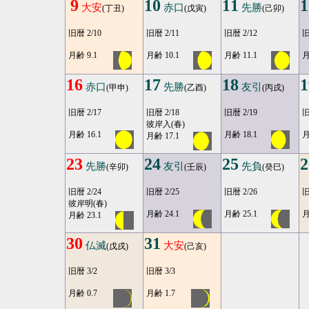
9
10
11
1
大安
赤口
先勝
(丁丑)
(戊寅)
(己卯)
旧暦 2/10
旧暦 2/11
旧暦 2/12
旧
月齢 9.1
月齢 10.1
月齢 11.1
月
16
17
18
1
赤口
先勝
友引
(甲申)
(乙酉)
(丙戌)
旧暦 2/17
旧暦 2/18
旧暦 2/19
旧
彼岸入(春)
月齢 16.1
月齢 18.1
月
月齢 17.1
23
24
25
2
先勝
友引
先負
(辛卯)
(壬辰)
(癸巳)
旧暦 2/24
旧暦 2/25
旧暦 2/26
旧
彼岸明(春)
月齢 24.1
月齢 25.1
月
月齢 23.1
30
31
仏滅
大安
(戊戌)
(己亥)
旧暦 3/2
旧暦 3/3
月齢 0.7
月齢 1.7