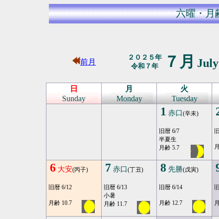
六曜・月
７月
２０２５年
Jul
前月
令和７年
日
月
火
Sunday
Monday
Tuesday
1
赤口
(辛未)
旧暦 6/7
旧
半夏生
月
月齢 5.7
6
7
8
大安
赤口
先勝
(丙子)
(丁丑)
(戊寅)
旧暦 6/12
旧暦 6/13
旧暦 6/14
旧
小暑
月齢 10.7
月齢 12.7
月
月齢 11.7