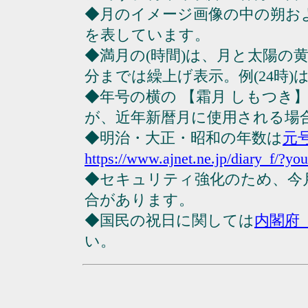
◆月のイメージ画像の中の朔お
を表しています。
◆満月の(時間)は、月と太陽の黄
分までは繰上げ表示。例(24時)は23
◆年号の横の 【霜月 しもつき
が、近年新暦月に使用される場
◆明治・大正・昭和の年数は
元
https://www.ajnet.ne.jp/diary_f/?yo
◆セキュリティ強化のため、今
合があります。
◆国民の祝日に関しては
内閣府
い。