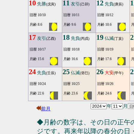
10
11
12
1
先勝
友引
先負
(戊寅)
(己卯)
(庚辰)
旧暦 10/10
旧暦 10/11
旧暦 10/12
旧
月齢 8.6
月齢 9.6
月齢 10.6
月
17
18
19
2
友引
先負
仏滅
(乙酉)
(丙戌)
(丁亥)
旧暦 10/17
旧暦 10/18
旧暦 10/19
旧
月齢 15.6
月齢 16.6
月齢 17.6
月
24
25
26
2
先負
仏滅
大安
(壬辰)
(癸巳)
(甲午)
旧暦 10/24
旧暦 10/25
旧暦 10/26
旧
月齢 22.6
月齢 23.6
月齢 24.6
月
年
月
前月
◆月齢の数字は、その日の正午
ジです。再来年以降の春分の日