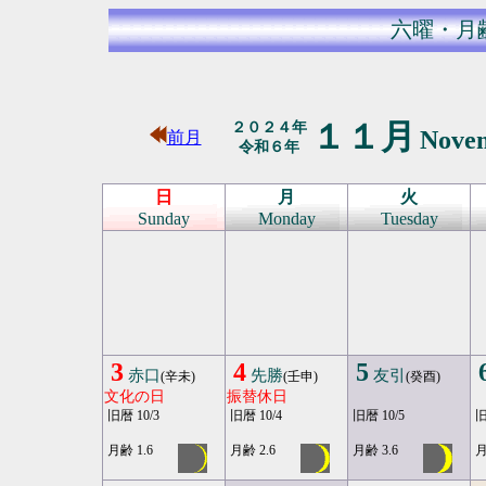
六曜・月
１１月
２０２４年
Nove
前月
令和６年
日
月
火
Sunday
Monday
Tuesday
3
4
5
赤口
先勝
友引
(辛未)
(壬申)
(癸酉)
文化の日
振替休日
旧暦 10/3
旧暦 10/4
旧暦 10/5
旧
月齢 1.6
月齢 2.6
月齢 3.6
月